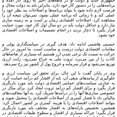
جمهوری جدید و دولت او در ماهه‌های اخیر به روی کار آمده و
برنامه‌هایی را در دستور کار خود دارد، بنابراین باید به دولت مجال و
فرصت لازم داده شود تا بتواند برنامه‌ها و اصلاحات مد نظر خود را
عملی کند و تا زمانی که برنامه عملی نشود، نمی‌توان نتیجه آن را
مشاهده کرد. اصلاحات اقتصادی زمان بر است و به زمینه سازی
نیاز دارد و حداقل دولت باید در دو سال اول کار خود، مورد حمایت
قرار بگیرد تا دچار تردید در انجام تصمیمات و اصلاحات اقتصادی
خود نشود.
حسینی هاشمی ادامه داد: هدف گیری در سیاستگذاری پولی و
مقامات اقتصادی دولت درست و مناسب است. ما امروز در حال
حرکت به سمت تک نرخی شدن ارز هستیم که بسیاری از تقاضاهای
کاذب را از بین می‌برد، ثروت ملی به حراج نمی‌رود، رانت ارزی
توزیع نمی‌شود و فرار سرمایه و خروج پول از کشور نیز رخ نمی‌دهد.
وی در پایان گفت: با این حال، برای تحقق این سیاست ارزی و
جلوگیری از پیامدهای منفی آن، باید از اقشار کم درآمد حمایت کرد.
به عبارتی سیاست‌های حمایتی اقتصادی دولت باید مورد بازنگری
قرار بگیرد و برای اقشار کم درآمد ثروت ایجاد کرد. برای مثال در
خصوصی سازی‌ها آنها را در درآمدها شریک کرد. به آنها معافیت‌های
مالیاتی داد تا فشار کمتری از اصلاحات اقتصادی را متحمل شوند و
بتوانند اصلاحات اقتصادی را با هزینه کمتری بر کشور اعمال کرد.
همچنین، تخصیص یارانه‌های به اقشار مختلف باید مورد بازنگری
قرار بگیرد؛ چراکه بسیاری از اقشار و سطوح طبقات اقتصادی در