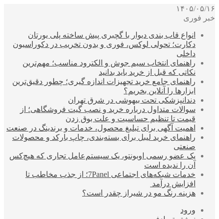
۱۴۰۵/۰۵/۱۶
خبر فوری
انواع قاب بندی دیوار با گچبری پیش ساخته پلی یورتان
دکارت؛ تحولی لوکس، فوری و بدون تخریب در دکوراسیون
داخلی
راهنمای انتخاب سیم جوش و الکترود مناسب؛ مهم‌ترین
نکاتی که قبل از خرید باید بدانید
راهنمای جامع خرید تجهیزات اندازه گیری؛ چطور دقیق‌ترین
ابزارها را آنلاین بخریم؟
دندانپزشکی تحت بیهوشی در شرق تهران
سوالات متداول درباره خرید و نصب گیت فروشگاهی؛ از
قیمت تا تنظیم حساسیت و علت بوق زدن
اهمیت آگهی برای تبلیغ محصول، خدمات و برندینگ در صنعت
راهنمای خرید لیبل برای بسته‌بندی، چاپ بارکد و محصولات
صنعتی
یک عضو رسمی اوبونتو، یک سیستم‌عامل تجاری که هیچ‌کس
آن را ندیده است
خدمات شبکه‌های اجتماعی 7Panel؛ از جذب مخاطب تا
افزایش درآمد
هزینه رنگ مو در شیراز چقدر است؟
ورود