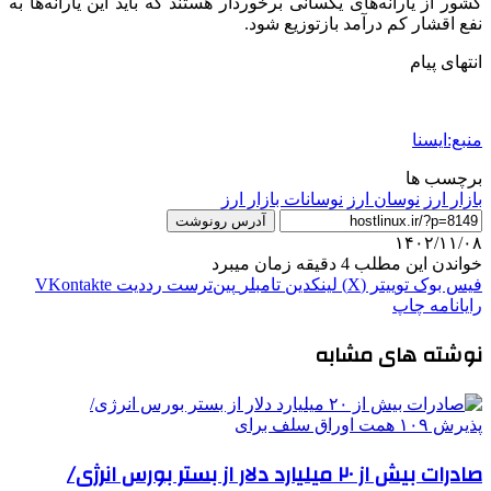
کشور از یارانه‌های یکسانی برخوردار هستند که باید این یارانه‌ها به
نفع اقشار کم درآمد بازتوزیع شود.
انتهای پیام
منبع:ایسنا
برچسب ها
بازار ارز
نوسان ارز
نوسانات بازار ارز
آدرس رونوشت
۱۴۰۲/۱۱/۰۸
خواندن این مطلب 4 دقیقه زمان میبرد
فیس بوک
توییتر (X)
لینکدین
‫تامبلر
‫پین‌ترست
‫رددیت
‫VKontakte
رایانامه
چاپ
نوشته های مشابه
صادرات بیش از ۲۰ میلیارد دلار از بستر بورس انرژی/