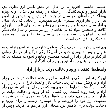
حسینی هاشمی افزود: با این حال، در بخش تامین ارز تجاری نیز،
بازار کشور و تولیدکنندگانی از جمله در زمینه مواد غذایی و به ویژه
پوشاک در ماه‌های اخر سال در جهت افزایش تولید خود برای تامین
نیاز بازار، نیاز ارزی بیشتری دارند. همچنین، از آنجایی که پایان سال
و آغاز سال جدید با ماه رمضان هم زمان است، برای تامین نیازهای
کالاها و همچنین مواد غذایی تقاضای ارز نیز بیشتر از سال‌های دیگر
است. بنابراین، در سه ماهه پایانی سال، تقاضا برای ارز به طرز
چشمگیری افزایشی است.
وی تصریح کرد: در طرف دیگر، عوامل خارجی مانند آمدن ترامپ به
عنوان رئیس جمهوری جدید در آمریکا، یکی درگیر از عوامل روانی
اثرگذار بر بازار آزاد ارز است. همچنین وقایع و تحولات منطقه‌ای که
در سوریه و لبنان رخ داد نیز بر بازار ارز اثرگذار بود.
واسطه‌ها؛ ذینفعان ورود و دخالت دولت در بازار آزاد
این کارشناس بانکی با اشاره به لزوم عدم دخالت دولت در بازار
آزاد و فروکش شدن تدریحی حباب دلار و تعدیل نرخ آن در بازار آزاد
گفت: در گذشته شرایط به نحوی بود که در زمان نوسانی شدن بازار
آزاد و رشد روند قیمت ارز، کسانی که از ورود و دخالت دولت در
بازار آزاد سود می‌بردند، واسطه‌ها بودند؛ به طوری که در شرایط
صعودی ارز خود را فروخته و با جوسازی زمینه را برای ورود و
دخالت دولت برای کاهش نرخ هیجانی ارز فراهم می‌کردند و پس از