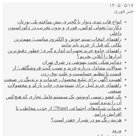
۱۴۰۵/۰۵/۱۷
خبر فوری
انواع قاب بندی دیوار با گچبری پیش ساخته پلی یورتان
دکارت؛ تحولی لوکس، فوری و بدون تخریب در دکوراسیون
داخلی
راهنمای انتخاب سیم جوش و الکترود مناسب؛ مهم‌ترین
نکاتی که قبل از خرید باید بدانید
راهنمای جامع خرید تجهیزات اندازه گیری؛ چطور دقیق‌ترین
ابزارها را آنلاین بخریم؟
دندانپزشکی تحت بیهوشی در شرق تهران
سوالات متداول درباره خرید و نصب گیت فروشگاهی؛ از
قیمت تا تنظیم حساسیت و علت بوق زدن
اهمیت آگهی برای تبلیغ محصول، خدمات و برندینگ در صنعت
راهنمای خرید لیبل برای بسته‌بندی، چاپ بارکد و محصولات
صنعتی
یک عضو رسمی اوبونتو، یک سیستم‌عامل تجاری که هیچ‌کس
آن را ندیده است
خدمات شبکه‌های اجتماعی 7Panel؛ از جذب مخاطب تا
افزایش درآمد
هزینه رنگ مو در شیراز چقدر است؟
ورود