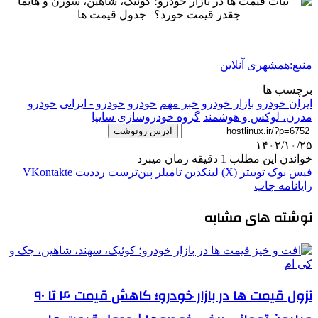
منبع:همشهری آنلاین
برچسب ها
ايران خودرو
بازار خودرو
خبر مهم
خودرو
خودرو - ایرانی
خودرو
مدرن، لوکس و هوشمند
گروه خودروسازی سایپا
آدرس رونوشت
۱۴۰۲/۱۰/۲۵
خواندن این مطلب 1 دقیقه زمان میبرد
فیس بوک
توییتر (X)
لینکدین
‫تامبلر
‫پین‌ترست
‫رددیت
‫VKontakte
رایانامه
چاپ
نوشته های مشابه
نزول قیمت ها در بازار خودرو؛ کاهش قیمت ۴ تا ۹۰