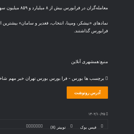
معامله‌گران در فرابورس بیش از ۸ میلیارد و ۸۵۹ میلیون سهم و اوراق مالی با انجام ۳۴۲ هزار و ۷۹۶ معامله داد و ستد کردند.
نمادهای «نیشکر، ومپنا، انتخاب، فغدیر و سامان» بیشترین 
فرابورس گذاشتند.
منبع:همشهری آنلاین
برچسب ها
بورس - فرا بورس
بورس تهران
خبر مهم
شاخ
آدرس رونوشت
۱۴۰۲/۱۰/۲۵
فیس بوک
توییتر (X)
ل
ر
چ
ی
ت
پ
ا
ا
ر
V