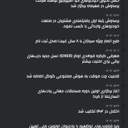
جشن تحویل خودروهای کیا اسپورتیج توسط شرکت
برساوش در مهرماه برگزار شد
۱۴۰۴/۰۷/۲۲
برساوش رتبه اول رضایتمندی مشتریان در صنعت
خودروهای وارداتی را کسب نمود.
۱۴۰۴/۰۷/۱۴
طرح انصار ویژه سربازان با ۸ سال غیبت/محل ثبت نام
۱۴۰۴/۰۷/۰۶
معرفی کرکره فولادی اوکر (OKER)؛ نسل جدید درب‌های
برقی برای امنیت بیشتر
۱۴۰۴/۰۵/۲۳
قابلیت چت موقت به هوش مصنوعی گوگل اضافه شد
۱۴۰۴/۰۵/۲۳
آغاز برگزاری اولین دوره مسابقات جهانی ربات‌های
انسان‌نما از فردا
۱۴۰۴/۰۵/۲۳
اختلال در IPv۶ تکذیب شد
۱۴۰۴/۰۵/۲۲
باید فناوری‌های نوظهور را به‌عنوان اولویت ملی تعیین