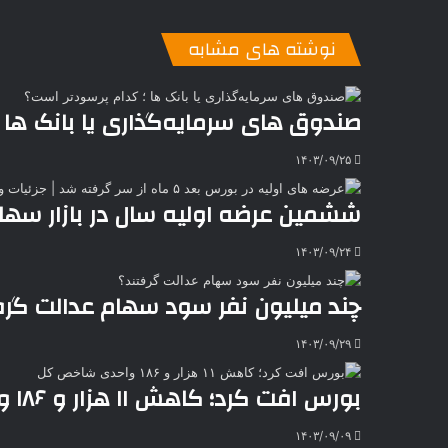
ن
ا
ی
ی
د
K
پ
ا
د
ک
م
o
ن‌
نوشته های مشابه
ب
ت
ی
ن
د
n
ی
ل
ا
t
ر
ت
ر
a
م
ن
س
صندوق‌ های سرمایه‌گذاری یا بانک‌ ها
k
ه
ت
t
۱۴۰۳/۰۹/۲۵
e
ششمین عرضه اولیه سال در بازار سهام
۱۴۰۳/۰۹/۲۴
چند میلیون نفر سود سهام عدالت گرف
۱۴۰۳/۰۹/۲۹
بورس افت کرد؛ کاهش ۱۱ هزار و ۱۸۶ واحدی شاخص کل
۱۴۰۳/۰۹/۰۹