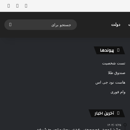
ورود
ساید
نوشته ت
جستج
دولت
برای
پیوندها
تست شخصیت
صندوق طلا
هاست نود جی اس
وام فوری
آخرین اخبار
۱۴۰۴/۰۷/۲۵