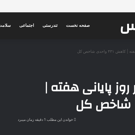
کس
صفحه نخست
تندرستی
اجتماعی
سلامت
۴۳ واحدی شاخص کل
وز پایانی هفته |
خواندن این مطلب 1 دقیقه زمان میبرد