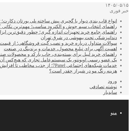
۱۴۰۵/۰۵/۱۵
خبر فوری
انواع قاب بندی دیوار با گچبری پیش ساخته پلی یورتان دکارت
راهنمای انتخاب سیم جوش و الکترود مناسب؛ مهم‌ترین نکاتی که ق
راهنمای جامع خرید تجهیزات اندازه گیری؛ چطور دقیق‌ترین ابزاره
دندانپزشکی تحت بیهوشی در شرق تهران
سوالات متداول درباره خرید و نصب گیت فروشگاهی؛ از قیمت
اهمیت آگهی برای تبلیغ محصول، خدمات و برندینگ در صنعت
راهنمای خرید لیبل برای بسته‌بندی، چاپ بارکد و محصولات صن
یک عضو رسمی اوبونتو، یک سیستم‌عامل تجاری که هیچ‌کس آن 
خدمات شبکه‌های اجتماعی 7Panel؛ از جذب مخاطب تا افزایش درآمد
هزینه رنگ مو در شیراز چقدر است؟
ورود
نوشته تصادفی
سایدبار
منو