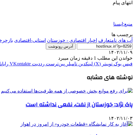
انتهای پیام
منبع:ایسنا
برچسب ها
آب های نامتعارف
اخبار اقتصادی - خوزستان
استانی-اقتصادی
بازچرخ
آدرس رونوشت
۱۴۰۲/۱۱/۰۹
خواندن این مطلب 1 دقیقه زمان میبرد
فیس بوک
توییتر (X)
لینکدین
‫تامبلر
‫پین‌ترست
‫رددیت
‫VKontakte
رایان
نوشته های مشابه
پاک نژاد: خوزستان از نفت، نفعی نداشته است
۱۴۰۲/۱۱/۰۳