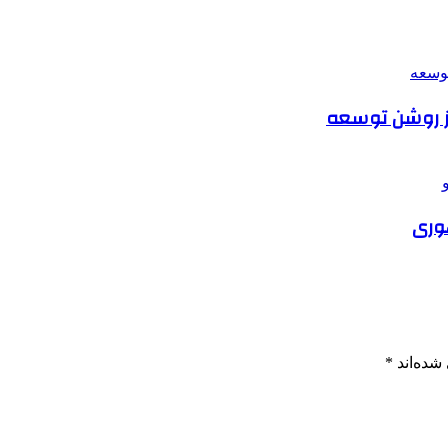
داز روشن توسعه
هوری
شده‌اند
*