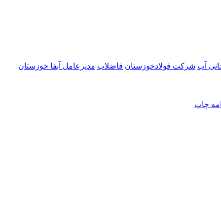
انی آب
شرکت فولادخوزستان
فاضلاب
مدیرعامل آبفا خوزستان
امه
چاپ