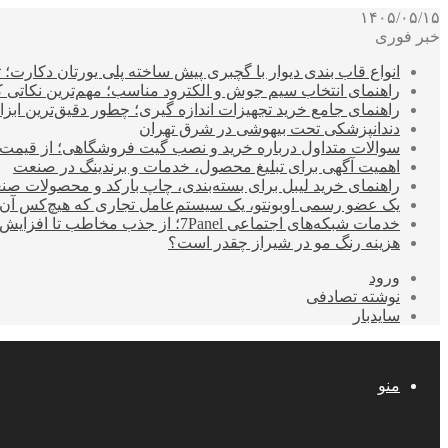
۱۴۰۵/۰۵/۱۵
خبر فوری
انواع قاب بندی دیوار با گچبری پیش ساخته پلی یورتان دکارت
راهنمای انتخاب سیم جوش و الکترود مناسب؛ مهم‌ترین نکاتی که ق
راهنمای جامع خرید تجهیزات اندازه گیری؛ چطور دقیق‌ترین ابزاره
دندانپزشکی تحت بیهوشی در شرق تهران
سوالات متداول درباره خرید و نصب گیت فروشگاهی؛ از قیمت
اهمیت آگهی برای تبلیغ محصول، خدمات و برندینگ در صنعت
راهنمای خرید لیبل برای بسته‌بندی، چاپ بارکد و محصولات صن
یک عضو رسمی اوبونتو، یک سیستم‌عامل تجاری که هیچ‌کس آن 
خدمات شبکه‌های اجتماعی 7Panel؛ از جذب مخاطب تا افزایش درآمد
هزینه رنگ مو در شیراز چقدر است؟
ورود
نوشته تصادفی
سایدبار
منو