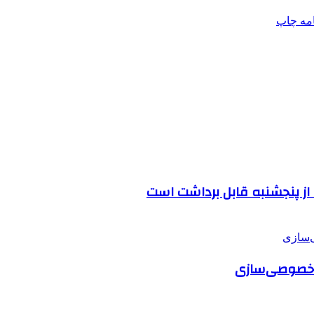
امه
چاپ
 از پنجشنبه قابل برداشت است