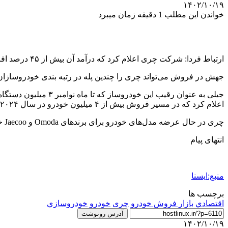
۱۴۰۲/۱۰/۱۹
خواندن این مطلب 1 دقیقه زمان میبرد
ارتباط فردا: شرکت چری اعلام کرد که درآمد آن بیش از ۴۵ درصد افزایش یافته و به ۴۸۰ میلیارد یوان (۶۵.۵۲ میلیارد دلار) رسیده است، زیرا همچنان بزرگترین صادرکننده خودرو چین بوده است.
جهش در فروش می‌تواند چری را چندین پله در رتبه بندی خودروسازان جهانی بالا ببرد 
اعلام کرد که در مسیر فروش بیش از ۴ میلیون خودرو در سال ۲۰۲۴ و پشت سر گذاشتن فورد و هوندا در فروش قرار دارد.
چری در حال عرضه مدل‌های خودرو برای برندهای Omoda و Jaecoo خود در اروپا است و امسال تولید خودرو را با شریک مشترک در اسپانیا آغاز خواهد کرد.
انتهای پیام
منبع:ایسنا
برچسب ها
اقتصادي
بازار فروش خودرو
چری
خودرو
خودروسازي
آدرس رونوشت
۱۴۰۲/۱۰/۱۹