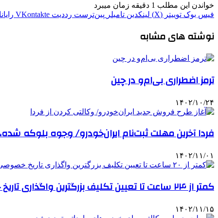
خواندن این مطلب 1 دقیقه زمان میبرد
فیس بوک
توییتر (X)
لینکدین
‫تامبلر
‫پین‌ترست
‫رددیت
‫VKontakte
رایان
نوشته های مشابه
ترمز اضطراری بی‌ام‌و در چین
۱۴۰۲/۱۰/۲۴
فردا آخرین مهلت ثبت‌نام ایران‌خودرو/ وجوه بلوکه شده،
۱۴۰۲/۱۱/۰۱
کمتر از ۲۴ ساعت تا تعیین تکلیف بزرگترین واگذاری تاریخ خصوصی‌سازی
۱۴۰۲/۱۱/۱۵