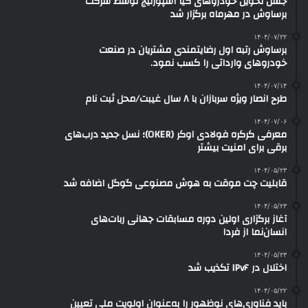
جشن تحویل خودروهای کیا اسپورتیج توسط شرکت
برساوش در مهرماه برگزار شد
۱۴۰۴/۰۷/۲۲
برساوش رتبه اول رضایتمندی مشتریان در صنعت
خودروهای وارداتی را کسب نمود.
۱۴۰۴/۰۷/۱۴
طرح انصار ویژه سربازان با ۸ سال غیبت/محل ثبت نام
۱۴۰۴/۰۷/۰۶
معرفی کرکره فولادی اوکر (OKER)؛ نسل جدید درب‌های
برقی برای امنیت بیشتر
۱۴۰۴/۰۵/۲۳
قابلیت چت موقت به هوش مصنوعی گوگل اضافه شد
۱۴۰۴/۰۵/۲۳
آغاز برگزاری اولین دوره مسابقات جهانی ربات‌های
انسان‌نما از فردا
۱۴۰۴/۰۵/۲۳
اختلال در IPv۶ تکذیب شد
۱۴۰۴/۰۵/۲۲
باید فناوری‌های نوظهور را به‌عنوان اولویت ملی تعیین