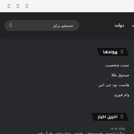
ورود
ساید
نوشته ت
جستج
دولت
برای
پیوندها
تست شخصیت
صندوق طلا
هاست نود جی اس
وام فوری
آخرین اخبار
۱۴۰۴/۰۷/۲۵