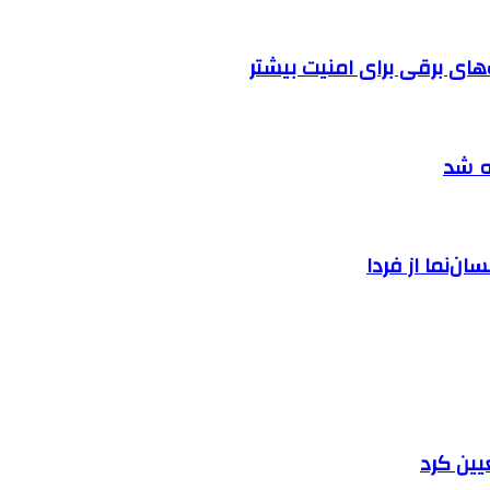
ه شد
ان‌نما از فردا
یین کرد