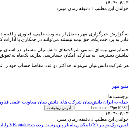
۱۴۰۴/۰۴/۰۳
خواندن این مطلب 1 دقیقه زمان میبرد
به گزارش خبرگزاری مهر به نقل از معاونت علمی، فناوری و اقتصاد 
قادر به پرداخت یکجا حق بیمه نیستند می‌توانند در همکاری با ادارات کل استانی سازمان تامین اجتماعی ۷۰درصد حق بیمه سهم
نداشتن دسترسی به مدارک، امکان حسابرسی ندارند، یک‌ماه به تعویق م
هر شرکت دانش‌بنیان می‌تواند حداکثر دو عدد مفاصا حساب خود را ع
منبع:مهر
برچسب ها
حمله به ایران
دانش‌بنیان
شرکت های دانش بنیان
معاونت علمی فناور
آدرس رونوشت
۱۴۰۴/۰۴/۰۳
خواندن این مطلب 1 دقیقه زمان میبرد
فیس بوک
توییتر (X)
لینکدین
‫تامبلر
‫پین‌ترست
‫رددیت
‫VKontakte
رایان