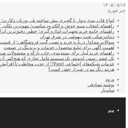
۱۴۰۵/۰۵/۱۷
خبر فوری
انواع قاب بندی دیوار با گچبری پیش ساخته پلی یورتان دکارت
راهنمای انتخاب سیم جوش و الکترود مناسب؛ مهم‌ترین نکاتی که ق
راهنمای جامع خرید تجهیزات اندازه گیری؛ چطور دقیق‌ترین ابزاره
دندانپزشکی تحت بیهوشی در شرق تهران
سوالات متداول درباره خرید و نصب گیت فروشگاهی؛ از قیمت
اهمیت آگهی برای تبلیغ محصول، خدمات و برندینگ در صنعت
راهنمای خرید لیبل برای بسته‌بندی، چاپ بارکد و محصولات صن
یک عضو رسمی اوبونتو، یک سیستم‌عامل تجاری که هیچ‌کس آن 
خدمات شبکه‌های اجتماعی 7Panel؛ از جذب مخاطب تا افزایش درآمد
هزینه رنگ مو در شیراز چقدر است؟
ورود
نوشته تصادفی
سایدبار
منو