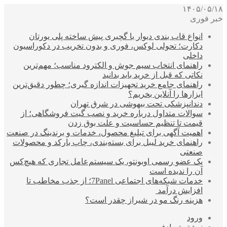
۱۴۰۵/۰۵/۱۸
خبر فوری
انواع قاب بندی دیوار با گچبری پیش ساخته پلی یورتان
دکارت؛ تحولی لوکس، فوری و بدون تخریب در دکوراسیون
داخلی
راهنمای انتخاب سیم جوش و الکترود مناسب؛ مهم‌ترین
نکاتی که قبل از خرید باید بدانید
راهنمای جامع خرید تجهیزات اندازه گیری؛ چطور دقیق‌ترین
ابزارها را آنلاین بخریم؟
دندانپزشکی تحت بیهوشی در شرق تهران
سوالات متداول درباره خرید و نصب گیت فروشگاهی؛ از
قیمت تا تنظیم حساسیت و علت بوق زدن
اهمیت آگهی برای تبلیغ محصول، خدمات و برندینگ در صنعت
راهنمای خرید لیبل برای بسته‌بندی، چاپ بارکد و محصولات
صنعتی
یک عضو رسمی اوبونتو، یک سیستم‌عامل تجاری که هیچ‌کس
آن را ندیده است
خدمات شبکه‌های اجتماعی 7Panel؛ از جذب مخاطب تا
افزایش درآمد
هزینه رنگ مو در شیراز چقدر است؟
ورود