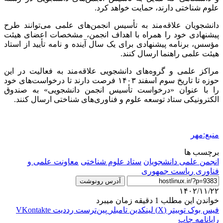
علوم شناختی دارند، حمایت خواهد کرد.
دانشجویان علاقه‌مند به تأسیس انجمن‌های علمی می‌توانند طرح
پیشنهادی خود را همراه با اهداف انجمن، مشخصات اعضای هیئت
مؤسس، برنامه پیشنهادی برای یک سال آینده و نامه تأیید از استاد
هیئت علمی راهنما ارسال کنند.
مراکز علمی و گروه‌های دانشجویی علاقه‌مند به فعالیت در این
حوزه تا تاریخ سوم اسفند
۱۴۰۳
فرصت دارند تا درخواست‌های خود
را با عنوان «درخواست تأسیس انجمن دانشجویی» به صندوق
الکترونیکی ستاد توسعه علوم و فناوری‌های شناختی ارسال کنند.
منبع:مهر
برچسب ها
انجمن علمی دانشجویان
ستاد علوم شناختی
معاونت علمی و
فناوری ریاست جمهوری
آدرس رونوشت
۱۴۰۲/۱۱/۲۲
خواندن این مطلب 1 دقیقه زمان میبرد
فیس بوک
توییتر (X)
لینکدین
‫تامبلر
‫پین‌ترست
‫رددیت
‫VKontakte
رایانامه
چاپ