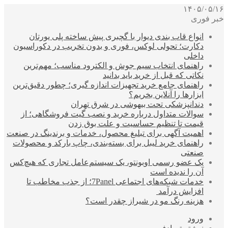
۱۴۰۵/۰۵/۱۶
خبر فوری
انواع قاب بندی دیوار با گچبری پیش ساخته پلی یورتان
دکارت؛ تحولی لوکس، فوری و بدون تخریب در دکوراسیون
داخلی
راهنمای انتخاب سیم جوش و الکترود مناسب؛ مهم‌ترین
نکاتی که قبل از خرید باید بدانید
راهنمای جامع خرید تجهیزات اندازه گیری؛ چطور دقیق‌ترین
ابزارها را آنلاین بخریم؟
دندانپزشکی تحت بیهوشی در شرق تهران
سوالات متداول درباره خرید و نصب گیت فروشگاهی؛ از
قیمت تا تنظیم حساسیت و علت بوق زدن
اهمیت آگهی برای تبلیغ محصول، خدمات و برندینگ در صنعت
راهنمای خرید لیبل برای بسته‌بندی، چاپ بارکد و محصولات
صنعتی
یک عضو رسمی اوبونتو، یک سیستم‌عامل تجاری که هیچ‌کس
آن را ندیده است
خدمات شبکه‌های اجتماعی 7Panel؛ از جذب مخاطب تا
افزایش درآمد
هزینه رنگ مو در شیراز چقدر است؟
ورود