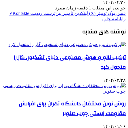
۱۴۰۴/۰۴/۲۰
خواندن این مطلب 1 دقیقه زمان میبرد
فیس بوک
توییتر (X)
لینکدین
‫تامبلر
‫پین‌ترست
‫رددیت
‫VKontakte
رایانامه
چاپ
نوشته های مشابه
ترکیب نانو و هوش مصنوعی دنیای تشخیص گاز را
متحول کرد
۱۴۰۴/۰۲/۲۸
روش نوین محققان دانشگاه تهران برای افزایش
مقاومت زیستی چوب صنوبر
۱۴۰۴/۰۱/۰۶