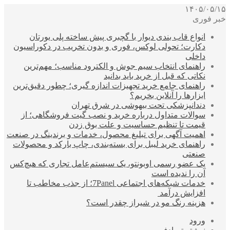
۱۴۰۵/۰۵/۱۵
خبر فوری
انواع قاب بندی دیوار با گچبری پیش ساخته پلی یورتان
دکارت؛ تحولی لوکس، فوری و بدون تخریب در دکوراسیون
داخلی
راهنمای انتخاب سیم جوش و الکترود مناسب؛ مهم‌ترین
نکاتی که قبل از خرید باید بدانید
راهنمای جامع خرید تجهیزات اندازه گیری؛ چطور دقیق‌ترین
ابزارها را آنلاین بخریم؟
دندانپزشکی تحت بیهوشی در شرق تهران
سوالات متداول درباره خرید و نصب گیت فروشگاهی؛ از
قیمت تا تنظیم حساسیت و علت بوق زدن
اهمیت آگهی برای تبلیغ محصول، خدمات و برندینگ در صنعت
راهنمای خرید لیبل برای بسته‌بندی، چاپ بارکد و محصولات
صنعتی
یک عضو رسمی اوبونتو، یک سیستم‌عامل تجاری که هیچ‌کس
آن را ندیده است
خدمات شبکه‌های اجتماعی 7Panel؛ از جذب مخاطب تا
افزایش درآمد
هزینه رنگ مو در شیراز چقدر است؟
ورود