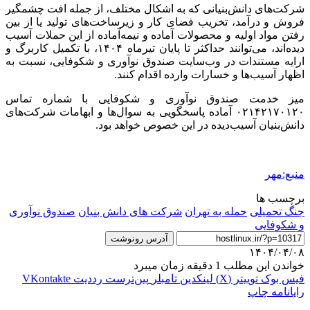
شرکت‌های دانش‌بنیانی که به اشکال مختلف، از جمله افت چشمگیر
فروش و درآمد، تخریب فضای کار و زیرساخت‌های تولید یا از بین
رفتن مواد اولیه و محصولات آماده و نیمه‌آماده از این حملات آسیب
دیده‌اند، می‌توانند حداکثر تا پایان تیرماه ۱۴۰۴، با تکمیل کاربرگ و
ارایه مستندات در وب‌سایت صندوق نوآوری و شکوفایی، نسبت به
اظهار آسیب‌ها و خسارات وارده اقدام کنند.
میز خدمت صندوق نوآوری و شکوفایی با شماره تماس
۰۲۱۴۲۱۷۰۱۲۰ آماده پاسخگویی به سوال‌ها و ابهامات شرکت‌های
دانش‌بنیان آسیب‌دیده در این خصوص خواهد بود.
منبع:مهر
برچسب ها
جنگ تحمیلی
حمله به تهران
شرکت های دانش بنیان
صندوق نوآوری
و شکوفایی
آدرس رونوشت
۱۴۰۴/۰۴/۰۸
خواندن این مطلب 1 دقیقه زمان میبرد
فیس بوک
توییتر (X)
لینکدین
‫تامبلر
‫پین‌ترست
‫رددیت
‫VKontakte
رایانامه
چاپ