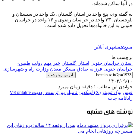
در آنها ساکن شده‌اند.
به گفته وی، پنج واحد در استان گلستان، یک واحد در سیستان و
بلوچستان، ۳۳ واحد در خراسان رضوی و ۱۶ واحد در خراسان
جنوبی به این خانواده‌ها تحویل داده شده است.
منبع:همشهری آنلاین
برچسب ها
استان خراسان جنوبی
استان گلستان
خبر مهم
دولت
طبس-
خراسان جنوبی
فرزانه صادق
مسکن
معدن
وزارت راه و شهرسازی
آدرس رونوشت
۱۴۰۳/۰۹/۱۰
خواندن این مطلب 1 دقیقه زمان میبرد
فیس بوک
توییتر (X)
لینکدین
‫تامبلر
‫پین‌ترست
‫رددیت
‫VKontakte
رایانامه
چاپ
نوشته های مشابه