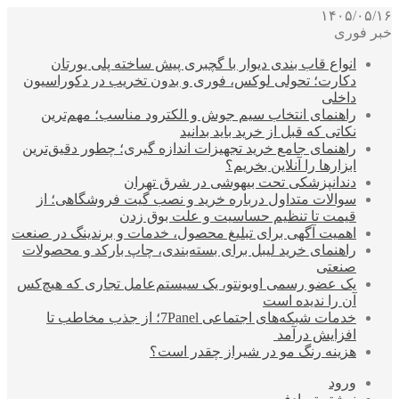
۱۴۰۵/۰۵/۱۶
خبر فوری
انواع قاب بندی دیوار با گچبری پیش ساخته پلی یورتان
دکارت؛ تحولی لوکس، فوری و بدون تخریب در دکوراسیون
داخلی
راهنمای انتخاب سیم جوش و الکترود مناسب؛ مهم‌ترین
نکاتی که قبل از خرید باید بدانید
راهنمای جامع خرید تجهیزات اندازه گیری؛ چطور دقیق‌ترین
ابزارها را آنلاین بخریم؟
دندانپزشکی تحت بیهوشی در شرق تهران
سوالات متداول درباره خرید و نصب گیت فروشگاهی؛ از
قیمت تا تنظیم حساسیت و علت بوق زدن
اهمیت آگهی برای تبلیغ محصول، خدمات و برندینگ در صنعت
راهنمای خرید لیبل برای بسته‌بندی، چاپ بارکد و محصولات
صنعتی
یک عضو رسمی اوبونتو، یک سیستم‌عامل تجاری که هیچ‌کس
آن را ندیده است
خدمات شبکه‌های اجتماعی 7Panel؛ از جذب مخاطب تا
افزایش درآمد
هزینه رنگ مو در شیراز چقدر است؟
ورود