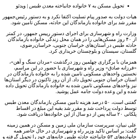
تحویل مسکن به ٧ خانواده جانباخته
معدن
طبس
| ویدئو
هیات دولت به صدور پیام تسلیت اکتفا نکرد و به دستور رئیس‌جمهور
مقرر شد برای خانواده بازماندگان این حادثه، مسکن تامین شود.
وزارت راه و شهرسازی برای اجرای دستور رییس جمهور، در کمتر
از ۴۰ روز مسکن‌هایی را در همان محل زندگی خانواده بازماندگان
حادثه طبس در استان‌های خراسان جنوبی، خراسان‌رضوی،
گلستان، سیستان و بلوچستان خریداری کرد.
همزمان با برگزاری چهلمین روز درگذشت «مردان سنگ و آهن»،
«فرزانه صادق» وزیر راه و شهرسازی با حضور در این مراسم،
نخستین واحدهای مسکونی تامین شده را به خانواده بازماندگان در
استان خراسان جنوبی تحویل داد. از آن روز تاکنون در دیگر استان‌ها
نیز واحدهای مسکونی تامین شده به خانواده بازماندگان تحویل داده
شده و این وعده دولت جامه عمل پوشید.
گفتنی است، ۵۰ درصد هزینه تامین مسکن بازماندگان معدن طبس
توسط دولت پرداخت شد و مقرر شد بقیه این مبلغ در اقساط
پلکانی ۲۰ ساله پس از دو سال از این خانواده‌ها دریافت شود.
علی نبیان، سرپرست سازمان ملی زمین و مسکن در همین زمینه
گفت: بر اساس تاکید وزیر راه و شهرسازی در حال حاضر همه
خانواده‌های ۵۳ جانباخته حادثه طبس خانه‌های خود را تحویل گرفته و