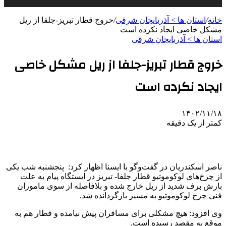
خانه
/
استان ها > آذربایجان شرقی
/
خروج قطار تبریز-جلفا از ریل
مشکل خاصی ایجاد نکرده است
استان ها > آذربایجان شرقی
خروج قطار تبریز-جلفا از ریل مشکل خاصی
ایجاد نکرده است
۱۴۰۲/۱۱/۱۸
کمتر از یک دقیقه
ناصر اسکندریان در گفت‌وگو با ایسنا اظهار کرد: پنجشنبه شب یکی
از چرخ‌های لوکوموتیو قطار جلفا- تبریز در ایستگاه پیام به علت
بارش برف شدید از ریل خارج شده و بلافاصله از سوی ماموران
فنی چرخ لوکوموتیو به مسیر بازگردانده شد.
وی افزود: هیچ مشکلی برای مسافران پیش نیامده و قطار هم به
موقع به مقصد رسیده است.