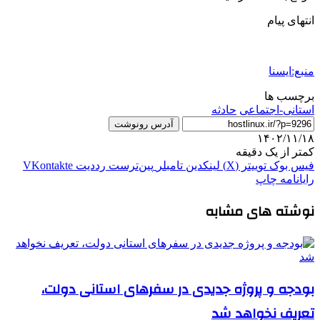
انتهای پیام
منبع:ایسنا
برچسب ها
استانی-اجتماعی
حادثه
آدرس رونوشت
۱۴۰۲/۱۱/۱۸
کمتر از یک دقیقه
فیس بوک
توییتر (X)
لینکدین
‫تامبلر
‫پین‌ترست
‫رددیت
‫VKontakte
رایانامه
چاپ
نوشته های مشابه
بودجه و پروژه جدیدی در سفرهای استانی دولت،
تعریف نخواهد شد