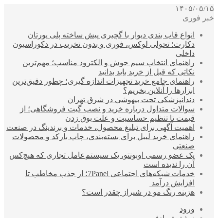
۱۴۰۵/۰۵/۱۵
خبر فوری
انواع قاب بندی دیوار با گچبری پیش ساخته پلی یورتان
دکارت؛ تحولی لوکس، فوری و بدون تخریب در دکوراسیون
داخلی
راهنمای انتخاب سیم جوش و الکترود مناسب؛ مهم‌ترین
نکاتی که قبل از خرید باید بدانید
راهنمای جامع خرید تجهیزات اندازه گیری؛ چطور دقیق‌ترین
ابزارها را آنلاین بخریم؟
دندانپزشکی تحت بیهوشی در شرق تهران
سوالات متداول درباره خرید و نصب گیت فروشگاهی؛ از
قیمت تا تنظیم حساسیت و علت بوق زدن
اهمیت آگهی برای تبلیغ محصول، خدمات و برندینگ در صنعت
راهنمای خرید لیبل برای بسته‌بندی، چاپ بارکد و محصولات
صنعتی
یک عضو رسمی اوبونتو، یک سیستم‌عامل تجاری که هیچ‌کس
آن را ندیده است
خدمات شبکه‌های اجتماعی 7Panel؛ از جذب مخاطب تا
افزایش درآمد
هزینه رنگ مو در شیراز چقدر است؟
ورود