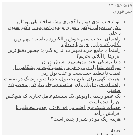
۱۴۰۵/۰۵/۱۷
خبر فوری
انواع قاب بندی دیوار با گچبری پیش ساخته پلی یورتان
دکارت؛ تحولی لوکس، فوری و بدون تخریب در دکوراسیون
داخلی
راهنمای انتخاب سیم جوش و الکترود مناسب؛ مهم‌ترین
نکاتی که قبل از خرید باید بدانید
راهنمای جامع خرید تجهیزات اندازه گیری؛ چطور دقیق‌ترین
ابزارها را آنلاین بخریم؟
دندانپزشکی تحت بیهوشی در شرق تهران
سوالات متداول درباره خرید و نصب گیت فروشگاهی؛ از
قیمت تا تنظیم حساسیت و علت بوق زدن
اهمیت آگهی برای تبلیغ محصول، خدمات و برندینگ در صنعت
راهنمای خرید لیبل برای بسته‌بندی، چاپ بارکد و محصولات
صنعتی
یک عضو رسمی اوبونتو، یک سیستم‌عامل تجاری که هیچ‌کس
آن را ندیده است
خدمات شبکه‌های اجتماعی 7Panel؛ از جذب مخاطب تا
افزایش درآمد
هزینه رنگ مو در شیراز چقدر است؟
ورود