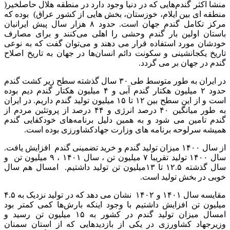
منشا اکثر گندم‌هایی که در دنیا وجود دارد در منطقه هلال حاصلخیر(
منطقه ای بین ایلام، خوزستان، بخش هایی از کشور عراق) بوده که
مرکز تکامل گندم جهان است. حدود ۸ هزار سال پیش ایرانیان
باستان اولین بار گندم وحشی را اهلی می‌کنند و برای مصارف
خودشان مورد استفاده قرار می دهند و می‌توان گفت که به نوعی
تاریخ یکجانشینی و سکونت دائم انسان‌ها در جهان به تاریخ اصلاح
گندم در جهان بر می گردد.
در ایران به طور متوسط طی ۳۰ سال گذشته سطح زیر کشت گندم
حدود ۲ میلیون هکتار گندم آبی و ۴ میلیون هکتار گندم دیم بوده
است و از این سطح بین ۱۲ تا ۱۵ میلیون تولید گندم داریم. در ایران
به طور میانگین ۴۰ درصد انرژی و ۴۴ درصد از پروتئین مردم از
گندم تامین می شود و به همین دلیل برنامه‌های خودکفایی گندم
همیشه سرلوحه برنامه ‌های وزارت جهادکشاورزی بوده است.
از سال ۱۴۰۰ میزان تولید گندم و خرید تضمینی گندم افزایش یافت.
سال ۱۴۰۰ تولید تقریبا ۷ میلیون تن ، سال ۱۴۰۱ ، ۹ میلیون تن و
سال گذشته ۱۲.۵ تا ۱۳میلیون تن تولید داشتیم. امسال هم سال
خوبی در بخش تولید است.
مقایسه سال ۱۴۰۱ و ۱۴۰۲ نشان می دهد که در تولید نزدیک به ۴.۵
میلیون تن افزایش داشتیم با وجود اینکه بارش‌ها کمی کمتر بود
امسال میزان تولید گندم در کشور به ۱۵ میلیون تن رسید و
وزیرجهاد کشاورزی در یکی از بازدیدهایی که از استان سمنان