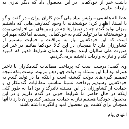
داشت خبر از خودکفایی در این محصول داد که دیگر نیازی به
واردات نداریم.
عطاالله هاشمی – رئیس بنیاد ملی گندم کاران ایران – در گفت و گو
با ایسنا، اظهار کرد: خوشبختانه با وجود کمبارشی‌هایی که داشتیم
میزان تولید گندم چه در دیمزارها چه در زمین‌های آبی افزایشی بوده
و خوشبختانه ما در تولید گندم به خودکفایی رسیدیم اما نکته مهم این
است که این خودکفایی نیاز به مراقبت و حمایت مستمر از
کشاورزان دارد تا همچنان در این کالا خودکفا بمانیم در غیر این
صورت طی سالیان آینده مجدداً به همان شرایط قدیم که کمبود
گندم و نیاز به واردات داشتیم برمی‌گردیم.
وی گفت: درست است که پرداخت مطالبات گندمکاران با تاخیر
همراه بود اما این مسئله به دولت چهاردهم مربوط نیست بلکه نتیجه
تصمیم گیری‌های دولت گذشته است و اینکه ما در تولید گندم به
خودکفایی رسیدیم پرداخت نسبتا مناسب مطالبات گندمکاران و
حمایت از کشاورزان در این مسئله تاثیرگذار بود اما به طور کلی
اینکه در حال حاضر ما شرایط خوبی در گندم داریم و در این
محصول خودکفا هستیم نیاز به حمایت مستمر کشاورزان دارد تا آنها
همچنان برای کشت این محصول امید و انگیزه داشته باشند.
انتهای پیام