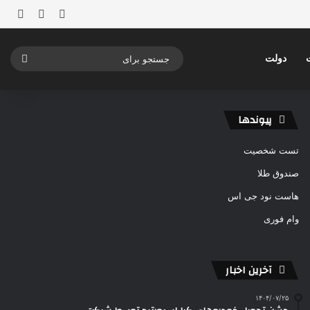
ورود
ساید
نوشته ت
جستج
دولت
برای
پیوندها
تست شخصیت
صندوق طلا
هاست نود جی اس
وام فوری
آخرین اخبار
۱۴۰۴/۰۷/۲۵