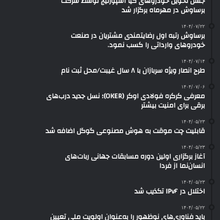
جشن تحویل خودروهای کیا اسپورتیج توسط شرکت
برساوش در مهرماه برگزار شد
۱۴۰۴/۰۷/۲۲
برساوش رتبه اول رضایتمندی مشتریان در صنعت
خودروهای وارداتی را کسب نمود.
۱۴۰۴/۰۷/۱۴
طرح انصار ویژه سربازان با ۸ سال غیبت/محل ثبت نام
۱۴۰۴/۰۷/۰۶
معرفی کرکره فولادی اوکر (OKER)؛ نسل جدید درب‌های
برقی برای امنیت بیشتر
۱۴۰۴/۰۵/۲۳
قابلیت چت موقت به هوش مصنوعی گوگل اضافه شد
۱۴۰۴/۰۵/۲۳
آغاز برگزاری اولین دوره مسابقات جهانی ربات‌های
انسان‌نما از فردا
۱۴۰۴/۰۵/۲۳
اختلال در IPv۶ تکذیب شد
۱۴۰۴/۰۵/۲۲
باید فناوری‌های نوظهور را به‌عنوان اولویت ملی تعیین