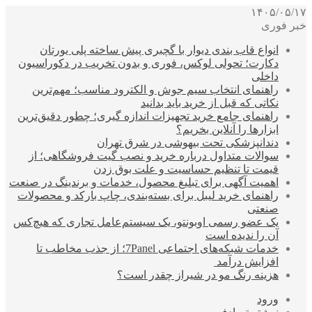
۱۴۰۵/۰۵/۱۷
خبر فوری
انواع قاب بندی دیوار با گچبری پیش ساخته پلی یورتان
دکارت؛ تحولی لوکس، فوری و بدون تخریب در دکوراسیون
داخلی
راهنمای انتخاب سیم جوش و الکترود مناسب؛ مهم‌ترین
نکاتی که قبل از خرید باید بدانید
راهنمای جامع خرید تجهیزات اندازه گیری؛ چطور دقیق‌ترین
ابزارها را آنلاین بخریم؟
دندانپزشکی تحت بیهوشی در شرق تهران
سوالات متداول درباره خرید و نصب گیت فروشگاهی؛ از
قیمت تا تنظیم حساسیت و علت بوق زدن
اهمیت آگهی برای تبلیغ محصول، خدمات و برندینگ در صنعت
راهنمای خرید لیبل برای بسته‌بندی، چاپ بارکد و محصولات
صنعتی
یک عضو رسمی اوبونتو، یک سیستم‌عامل تجاری که هیچ‌کس
آن را ندیده است
خدمات شبکه‌های اجتماعی 7Panel؛ از جذب مخاطب تا
افزایش درآمد
هزینه رنگ مو در شیراز چقدر است؟
ورود