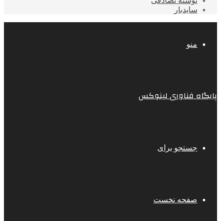
نوشته تصادفی
سایدبار
منو
پایگاه فناوری لینوکس
جستجو برای
صفحه نخست