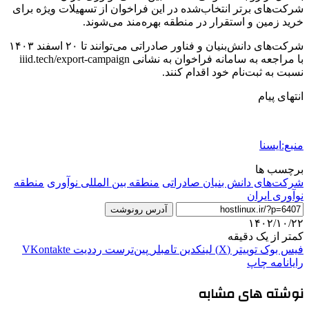
شرکت‌های برتر انتخاب‌شده در این فراخوان از تسهیلات ویژه برای
خرید زمین و استقرار در منطقه بهره‌مند می‌شوند.
شرکت‌های دانش‌بنیان و فناور صادراتی می‌توانند تا ۲۰ اسفند ۱۴۰۳
با مراجعه به سامانه فراخوان به نشانی iiid.tech/export-campaign
نسبت به ثبت‌نام خود اقدام کنند.
انتهای پیام
منبع:ایسنا
برچسب ها
شرکت‌های دانش بنیان صادراتی
منطقه بین المللی نوآوری
منطقه
نوآوری ایران
آدرس رونوشت
۱۴۰۲/۱۰/۲۲
کمتر از یک دقیقه
فیس بوک
توییتر (X)
لینکدین
‫تامبلر
‫پین‌ترست
‫رددیت
‫VKontakte
رایانامه
چاپ
نوشته های مشابه