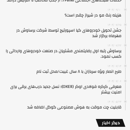
خدمات شبکه‌های اجتماعی 7Panel؛ از جذب مخاطب تا افزایش درآمد
۱۴۰۴/۰۹/۱۰
هزینه رنگ مو در شیراز چقدر است؟
۱۴۰۴/۰۷/۲۵
جشن تحویل خودروهای کیا اسپورتیج توسط شرکت برساوش در
مهرماه برگزار شد
۱۴۰۴/۰۷/۲۲
برساوش رتبه اول رضایتمندی مشتریان در صنعت خودروهای وارداتی را
کسب نمود.
۱۴۰۴/۰۷/۱۴
طرح انصار ویژه سربازان با ۸ سال غیبت/محل ثبت نام
۱۴۰۴/۰۷/۰۶
معرفی کرکره فولادی اوکر (OKER)؛ نسل جدید درب‌های برقی برای
امنیت بیشتر
۱۴۰۴/۰۵/۲۳
قابلیت چت موقت به هوش مصنوعی گوگل اضافه شد
دیگر اخبار