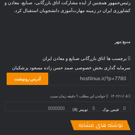
رئیس‌جمهور همچنین از ایده مشارکت اتاق بازرگانی، صنایع، معادن و
کشاورزی ایران در زمینه مهارت‌آموزی دانشجویان استقبال کرد.
منبع:مهر
برچسب ها
اتاق بازرگانی صنایع و معادن ایران
سرمایه گذاری بخش خصوصی
صمد حسن زاده
مسعود پزشکیان
آدرس رونوشت
۱۴۰۲/۱۱/۰۵
خواندن این مطلب 1 دقیقه زمان میبرد
فیس بوک
توییتر (X)
ل
ر
چ
ی
ت
پ
ا
ا
ر
V
ن
ا
ی
ی
د
K
پ
نوشته های مشابه
ا
د
ک
م
o
ن‌
ب
ت
ی
ن
د
n