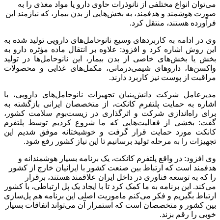
می‌توان انواع مختلفی از نانوذرات حاوی دارو یا مواد مغذی را به
صورت هوشمند و هدفمند، به بخش‌هایی از بدن بیمار، که نیازمند این
فرآورده هستند، منتقل کرد.
وی در ادامه به کاربردهای وسیع نانوحامل‌های دارویی تولید شده به
این روش اشاره کرد و افزود: علاوه بر انتقال ماده مؤثره دارو به
بخش یا بخش‌های خاصی از بدن بیمار، این نانوحامل‌ها در تولید
واکسن‌ها، داروهای شیمی‌درمانی، مکمل‌های غذایی و محصولات
مراقبت از پوست نیز کاربرد دارند.
مدیرعامل شرکت دانش‌بنیان تجهیزات نانوحامل‌های دارویی، با
اشاره به حمایت پلتفرم کانکت، از متخصصان ایرانی بازگشته به
برای راه‌اندازی شرکت و اثرگذاری در زیست‌بوم سلامت کشور،
گفت: بخشی از فعالیت‌هایی که ما شروع کردیم توسط پلتفرم
کانکت مورد حمایت قرار گرفت و خوشبختانه موفق شدیم این
تجهیزات را به مرحله تولید برسانیم تا این نیاز کشور رفع شود.
وی افزود: در واقع پلتفرم کانکت، یک برنامه بسیار هوشمندانه و
هدفمند است که ارتباط بین صنعت کشور با ایرانیان خارج از کشور
را که به توسعه فناوری در داخل ایران علاقمند هستند، برقرار
می‌کند. این برنامه به ما کمک کرد تا با ایجاد یک پل ارتباطی، با کشور
ارتباط بگیریم و فکر می‌کنم ماموریت اصلی این برنامه هم پل‌سازی
بین کشور و متخصصان است که استمرار آن می‌تواند اتفاقات بسیار
خوبی را رقم بزند.