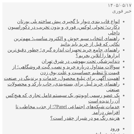
۱۴۰۵/۰۵/۱۷
خبر فوری
انواع قاب بندی دیوار با گچبری پیش ساخته پلی یورتان
دکارت؛ تحولی لوکس، فوری و بدون تخریب در دکوراسیون
داخلی
راهنمای انتخاب سیم جوش و الکترود مناسب؛ مهم‌ترین
نکاتی که قبل از خرید باید بدانید
راهنمای جامع خرید تجهیزات اندازه گیری؛ چطور دقیق‌ترین
ابزارها را آنلاین بخریم؟
دندانپزشکی تحت بیهوشی در شرق تهران
سوالات متداول درباره خرید و نصب گیت فروشگاهی؛ از
قیمت تا تنظیم حساسیت و علت بوق زدن
اهمیت آگهی برای تبلیغ محصول، خدمات و برندینگ در صنعت
راهنمای خرید لیبل برای بسته‌بندی، چاپ بارکد و محصولات
صنعتی
یک عضو رسمی اوبونتو، یک سیستم‌عامل تجاری که هیچ‌کس
آن را ندیده است
خدمات شبکه‌های اجتماعی 7Panel؛ از جذب مخاطب تا
افزایش درآمد
هزینه رنگ مو در شیراز چقدر است؟
ورود