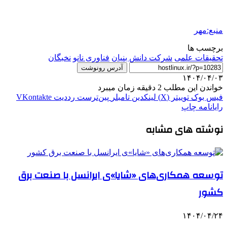
منبع:مهر
برچسب ها
تحقیقات علمی
شرکت دانش بنیان
فناوری نانو
نخبگان
آدرس رونوشت
۱۴۰۴/۰۴/۰۳
خواندن این مطلب 2 دقیقه زمان میبرد
فیس بوک
توییتر (X)
لینکدین
‫تامبلر
‫پین‌ترست
‫رددیت
‫VKontakte
رایانامه
چاپ
نوشته های مشابه
توسعه همکاری‌های «شایا»ی ایرانسل با صنعت برق
کشور
۱۴۰۴/۰۴/۲۴