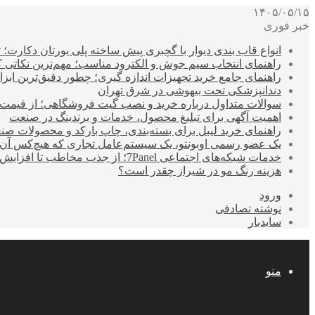
۱۴۰۵/۰۵/۱۵
خبر فوری
انواع قاب بندی دیوار با گچبری پیش ساخته پلی یورتان دکارت
راهنمای انتخاب سیم جوش و الکترود مناسب؛ مهم‌ترین نکاتی که ق
راهنمای جامع خرید تجهیزات اندازه گیری؛ چطور دقیق‌ترین ابزاره
دندانپزشکی تحت بیهوشی در شرق تهران
سوالات متداول درباره خرید و نصب گیت فروشگاهی؛ از قیمت
اهمیت آگهی برای تبلیغ محصول، خدمات و برندینگ در صنعت
راهنمای خرید لیبل برای بسته‌بندی، چاپ بارکد و محصولات صن
یک عضو رسمی اوبونتو، یک سیستم‌عامل تجاری که هیچ‌کس آن 
خدمات شبکه‌های اجتماعی 7Panel؛ از جذب مخاطب تا افزایش درآمد
هزینه رنگ مو در شیراز چقدر است؟
ورود
نوشته تصادفی
سایدبار
منو