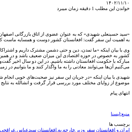
۱۴۰۲/۱۱/۱۰
خواندن این مطلب 1 دقیقه زمان میبرد
«سید حسینعلی شهیدی» که به عنوان عضوی از اتاق بازرگانی اصفهان 
به اهمیت این سفر گفت: افغانستان کشور دوست و همسایه ماست که ما
وی با بیان اینکه «ما تمدن، دین و حتی دشمن مشترک داریم و اشتراکات
کشور به خصوص در حوزه اقتصادی این میزان ضعیف باشد و در همین چه
مبارکه با حکومت افغانستان داشته باشیم. در این دو سال اخیر گفت‌وگوه
می‌کنیم آن‌ها می‌توانند معادنی را به ما واگذار کنند و ما بتوانیم در 
شهیدی با بیان اینکه «در جریان این سفر نیز صحبت‌های خوبی انجام ش
موضوع از زوایای مختلف مورد بررسی قرار گرفت و انشالله به نتایج خ
انتهای پیام
منبع:ایسنا
برچسب ها
ایران و افغانستان
سفر وزیر خارجه به افغانستان
سيدعباس عراقچی