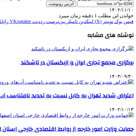
آدرس رونوشت
۱۴۰۲/۱۱/۱۰
خواندن این مطلب 1 دقیقه زمان میبرد
فیس بوک
توییتر (X)
لینکدین
‫تامبلر
‫پین‌ترست
‫رددیت
‫VKontakte
رایان
نوشته های مشابه
برگزاری مجمع تجاری ایران و ازبکستان در تاشکند
۱۴۰۳/۰۹/۳۰
اعتراض شدید تهران‌ به کابل نسبت به تحدید نامتناسب آب‌
۱۴۰۲/۱۰/۱۳
حمایت وزارت امور خارجه از روابط اقتصادی خارجی استان