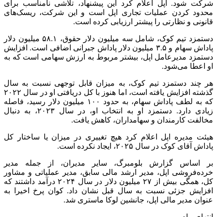
شرکت شود. اپل اعلام کرد این پیشنهاد، تلاشی نامناسب برای
محدود کردن عملیات تجاری اپل است و این شرکت، ریسک‌های
قانونی و نظارتی را پیشتر ارزیابی کرده است.
دستمزد تیم کوک، شامل سه میلیون دلار حقوق، ۵۸.۱ میلیون دلار
پاداش سهام و ۳.۵ میلیون دلار پاداش جبرانی اضافی است. افزایش
دستمزد مدیرعامل اپل، بیشتر مربوط به ارزش سهامی است که به
او اعطا می‌شود.
هر چند دستمزد تیم کوک، به میزان قابل توجهی نسبت به سال
گذشته افزایش یافته است، اما هنوز با کل دریافتی او در سال ۲۰۲۲
که به لطف پاداش سهام، به حدود ۱۰۰ میلیون دلار رسید، فاصله
زیادی دارد. دستمزد او به انتخاب او، در سال ۲۰۲۳، به دنبال
مخالفت کارمندان و سهامداران، کاهش یافت.
هیئت مدیره اپل اعلام کرد هیچ تغییری در میزان یا ساختار کل
پاداش آقای کوک در سال ۲۰۲۵، ایجاد نکرده است.
بر اساس گزارش بلومبرگ، سایر مدیران، از جمله مدیر
خرده‌فروشی اپل، مدیر ارشد مالی سابق، مدیر عملیاتی و مشاور
کل، همگی بیش از ۲۷ میلیون دلار در سال ۲۰۲۴ درآمد داشتند که
افزایش جزئی نسبت به سال قبل نشان داد. کوان پرخ اخیرا به
عنوان مدیر مالی اپل، جانشین لوکا ماستری شد.
انتهای پیام