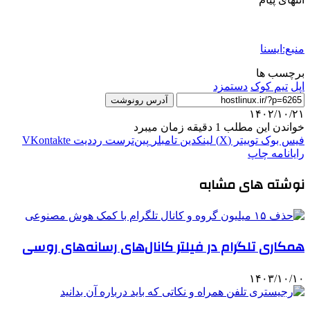
منبع:ایسنا
برچسب ها
اپل
تیم کوک
دستمزد
آدرس رونوشت
۱۴۰۲/۱۰/۲۱
خواندن این مطلب 1 دقیقه زمان میبرد
فیس بوک
توییتر (X)
لینکدین
‫تامبلر
‫پین‌ترست
‫رددیت
‫VKontakte
رایانامه
چاپ
نوشته های مشابه
همکاری تلگرام در فیلتر کانال‌های رسانه‌های روسی
۱۴۰۳/۱۰/۱۰