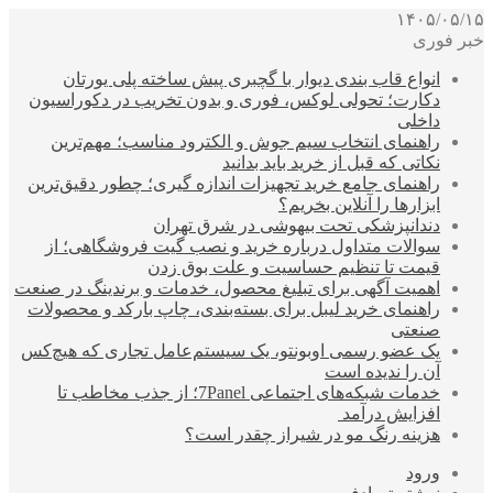
۱۴۰۵/۰۵/۱۵
خبر فوری
انواع قاب بندی دیوار با گچبری پیش ساخته پلی یورتان
دکارت؛ تحولی لوکس، فوری و بدون تخریب در دکوراسیون
داخلی
راهنمای انتخاب سیم جوش و الکترود مناسب؛ مهم‌ترین
نکاتی که قبل از خرید باید بدانید
راهنمای جامع خرید تجهیزات اندازه گیری؛ چطور دقیق‌ترین
ابزارها را آنلاین بخریم؟
دندانپزشکی تحت بیهوشی در شرق تهران
سوالات متداول درباره خرید و نصب گیت فروشگاهی؛ از
قیمت تا تنظیم حساسیت و علت بوق زدن
اهمیت آگهی برای تبلیغ محصول، خدمات و برندینگ در صنعت
راهنمای خرید لیبل برای بسته‌بندی، چاپ بارکد و محصولات
صنعتی
یک عضو رسمی اوبونتو، یک سیستم‌عامل تجاری که هیچ‌کس
آن را ندیده است
خدمات شبکه‌های اجتماعی 7Panel؛ از جذب مخاطب تا
افزایش درآمد
هزینه رنگ مو در شیراز چقدر است؟
ورود