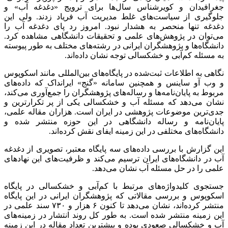
جغرافیدان و
کویرشناس
سال‌ها برای ترویج «دغدغه آب» و
جلوگیری از سیاست‌های غلط مدیریت آب فریاد زدند. ولی این
دغدغه تنها منحصر به هشدار نبود. امروز رد پای دغدغه آب را
می‌توان در پژوهش‌های علمی و تحقیقات دانشگاهی مشاهده کرد.
دانشگاه‌ها و پژوهشگران ایرانی در رشته‌های مختلف به طور پیوسته
به مسئله کم‌آبی و خشکسالی توجه نشان داده‌اند.
نگاهی به اطلاعات ثبت‌شده در پایگاه‌های بین‌المللی مانند
اسکوپوس
و وب
آو
ساینس و همچنین سامانه «گنج»
ایرانداک
که داده‌های
مربوط به پایان‌نامه‌ها و رساله‌های پژوهشگران را جمع‌آوری می‌کند،
نشان می‌دهد که مسئله آب و خشکسالی یکی از پر
تکرارترین
و
جدی‌ترین موضوعات پژوهشی در ایران است. هزاران مقاله علمی،
پایان‌نامه و رساله دانشگاهی در این حوزه منتشر شده و
دانشگاه‌های مختلفی در این زمینه ایفای نقش کرده‌اند.
این گزارش با بررسی داده‌های سه پایگاه معتبر، تصویری از دغدغه
آب در دانشگاه‌های ایران ترسیم می‌کند و ظرفیت‌های این نهادهای
علمی را در حل مسئله آب نشان می‌دهد.
جستجوی کلیدواژه‌های مرتبط با کم‌آبی و خشکسالی در پایگاه
اسکوپوس
و بررسی مقالاتی که پژوهشگران ایرانی در این پایگاه
منتشر کرده‌اند، نشان می‌دهد تا کنون ۶ هزار و ۷۳۰ سند علمی در
این زمینه منتشر شده است. به طور کل روند انتشار در زمینه‌های
آب و خشکسالی صعودی بوده و بیشترین تعداد مقاله در این زمینه