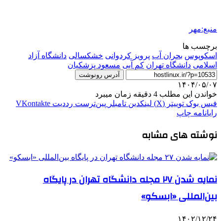
منبع:مهر
برچسب ها
اسکوپوس
بحران آب
پرویز کردوانی
خشکسالی
دانشگاه آزاد
اسلامی
دانشگاه تهران
کم آبی
مسعود پزشکیان
آدرس رونوشت
۱۴۰۴/۰۵/۰۷
خواندن این مطلب 4 دقیقه زمان میبرد
فیس بوک
توییتر (X)
لینکدین
‫تامبلر
‫پین‌ترست
‫رددیت
‫VKontakte
رایانامه
چاپ
نوشته های مشابه
نمایه شدن ۲۷ مجله دانشگاه تهران در پایگاه
بین‌المللی «ابسکو»
۱۴۰۲/۱۲/۲۴