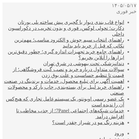
۱۴۰۵/۰۵/۱۷
خبر فوری
انواع قاب بندی دیوار با گچبری پیش ساخته پلی یورتان
دکارت؛ تحولی لوکس، فوری و بدون تخریب در دکوراسیون
داخلی
راهنمای انتخاب سیم جوش و الکترود مناسب؛ مهم‌ترین
نکاتی که قبل از خرید باید بدانید
راهنمای جامع خرید تجهیزات اندازه گیری؛ چطور دقیق‌ترین
ابزارها را آنلاین بخریم؟
دندانپزشکی تحت بیهوشی در شرق تهران
سوالات متداول درباره خرید و نصب گیت فروشگاهی؛ از
قیمت تا تنظیم حساسیت و علت بوق زدن
اهمیت آگهی برای تبلیغ محصول، خدمات و برندینگ در صنعت
راهنمای خرید لیبل برای بسته‌بندی، چاپ بارکد و محصولات
صنعتی
یک عضو رسمی اوبونتو، یک سیستم‌عامل تجاری که هیچ‌کس
آن را ندیده است
خدمات شبکه‌های اجتماعی 7Panel؛ از جذب مخاطب تا
افزایش درآمد
هزینه رنگ مو در شیراز چقدر است؟
ورود