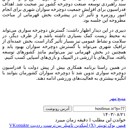
سند راهبردی توسعه صنعت دوچرخه کشور نیز صحبت شد. اهداف
فدراسیون برای افزایش جمعیت دوچرخه سواران شهری برای انجام
امور روزمره و تأثیر آن در پیشرفت بخش قهرمانی از مباحث
مطروحه این جلسه بود.
دبیری در این دیدار اظهار داشت: گسترش دوچرخه سواری می‌تواند
به محیط زیست کمک بسیاری داشته باشد و از طرف دیگر، در
سلامت و نشاط عمومی نیز بسیار تأثیر گذار است. بخش عمده‌ای از
ترافیک شهری می‌تواند با گسترش دوچرخه سواران بهبود یابد و
همچنین در بخش قهرمانی نیز می‌توانیم مانند کشورهای توسعه
یافته، مدال‌های با ارزشی در المپیک و بازی‌های آسیایی کسب کنیم.
در همین راستا برنامه همکاری بیش از پیش دولت با فدراسیون
دوچرخه سواری تدوین شد تا دوچرخه سواران کشورمان بتوانند با
انگیزه بیشتری به فعالیت‌های ورزشی ادامه دهند.
منبع:مهر
آدرس رونوشت
۱۴۰۳/۰۸/۲۱
خواندن این مطلب 1 دقیقه زمان میبرد
فیس بوک
توییتر (X)
لینکدین
‫تامبلر
‫پین‌ترست
‫رددیت
‫VKontakte