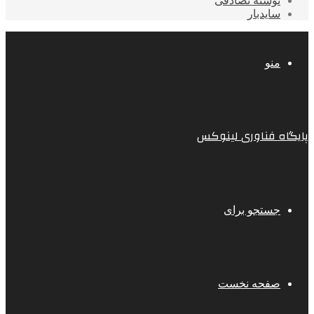
نوشته تصادفی
سایدبار
منو
پایگاه فناوری لینوکس
جستجو برای
صفحه نخست