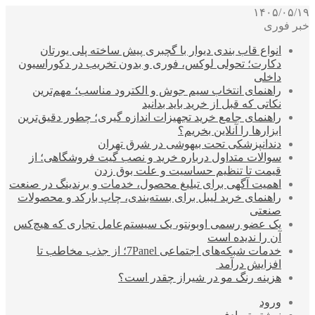
۱۴۰۵/۰۵/۱۹
خبر فوری
انواع قاب بندی دیوار با گچبری پیش ساخته پلی یورتان
دکارت؛ تحولی لوکس، فوری و بدون تخریب در دکوراسیون
داخلی
راهنمای انتخاب سیم جوش و الکترود مناسب؛ مهم‌ترین
نکاتی که قبل از خرید باید بدانید
راهنمای جامع خرید تجهیزات اندازه گیری؛ چطور دقیق‌ترین
ابزارها را آنلاین بخریم؟
دندانپزشکی تحت بیهوشی در شرق تهران
سوالات متداول درباره خرید و نصب گیت فروشگاهی؛ از
قیمت تا تنظیم حساسیت و علت بوق زدن
اهمیت آگهی برای تبلیغ محصول، خدمات و برندینگ در صنعت
راهنمای خرید لیبل برای بسته‌بندی، چاپ بارکد و محصولات
صنعتی
یک عضو رسمی اوبونتو، یک سیستم‌عامل تجاری که هیچ‌کس
آن را ندیده است
خدمات شبکه‌های اجتماعی 7Panel؛ از جذب مخاطب تا
افزایش درآمد
هزینه رنگ مو در شیراز چقدر است؟
ورود