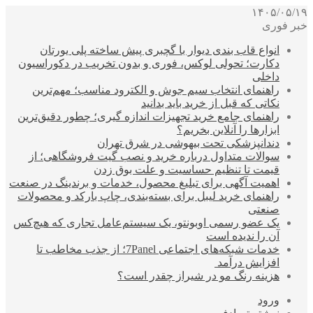
۱۴۰۵/۰۵/۱۹
خبر فوری
انواع قاب بندی دیوار با گچبری پیش ساخته پلی یورتان
دکارت؛ تحولی لوکس، فوری و بدون تخریب در دکوراسیون
داخلی
راهنمای انتخاب سیم جوش و الکترود مناسب؛ مهم‌ترین
نکاتی که قبل از خرید باید بدانید
راهنمای جامع خرید تجهیزات اندازه گیری؛ چطور دقیق‌ترین
ابزارها را آنلاین بخریم؟
دندانپزشکی تحت بیهوشی در شرق تهران
سوالات متداول درباره خرید و نصب گیت فروشگاهی؛ از
قیمت تا تنظیم حساسیت و علت بوق زدن
اهمیت آگهی برای تبلیغ محصول، خدمات و برندینگ در صنعت
راهنمای خرید لیبل برای بسته‌بندی، چاپ بارکد و محصولات
صنعتی
یک عضو رسمی اوبونتو، یک سیستم‌عامل تجاری که هیچ‌کس
آن را ندیده است
خدمات شبکه‌های اجتماعی 7Panel؛ از جذب مخاطب تا
افزایش درآمد
هزینه رنگ مو در شیراز چقدر است؟
ورود