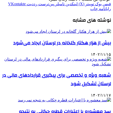
فیس بوک
توییتر (X)
لینکدین
‫تامبلر
‫پین‌ترست
‫رددیت
‫VKontakte
رایانامه
چاپ
نوشته های مشابه
بیش از هزار هکتار گلخانه در لرستان ایجاد می‌شود
۱۴۰۲/۱۱/۱۵
شعبه ویژه و تخصصی برای پیگیری قراردادهای مالی در
لرستان تشکیل شود
۱۴۰۲/۱۱/۱۷
سد معشوره ‌با اعتبارات قطره چکانی به نتیجه