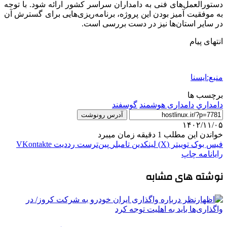
دستورالعمل‌های فنی به دامداران سراسر کشور ارائه شود. با توجه
به موفقیت‌ آمیز بودن این پروژه، برنامه‌ریزی‌هایی برای گسترش آن
در سایر استان‌ها نیز در دست بررسی است.
انتهای پیام
منبع:ایسنا
برچسب ها
دامداري
دامداری هوشمند
گوسفند
آدرس رونوشت
۱۴۰۲/۱۱/۰۵
خواندن این مطلب 1 دقیقه زمان میبرد
فیس بوک
توییتر (X)
لینکدین
‫تامبلر
‫پین‌ترست
‫رددیت
‫VKontakte
رایانامه
چاپ
نوشته های مشابه