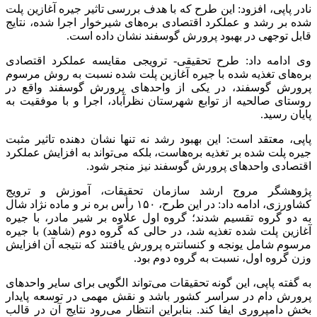
نادر پاپی، افزود: این طرح که با هدف بررسی تاثیر جیره آغازین پلت
‌شده بر رشد و عملکرد اقتصادی بره‌های شیرخوار اجرا شده، نتایج
قابل توجهی در بهبود پرورش گوسفند نشان داده است.
وی ادامه داد: طرح تحقیقی- ترویجی مقایسه عملکرد اقتصادی
بره‌های تغذیه‌ شده با جیره آغازین پلت ‌شده نسبت به روش مرسوم
پرورش گوسفند، در یکی از واحدهای پرورش گوسفند واقع در
روستای صالحیه از توابع شهرستان نظرآباد، اجرا و با موفقیت به
پایان رسید.
پاپی، معتقد است: این بهبود رشد نه‌ تنها نشان ‌دهنده تاثیر مثبت
جیره پلت‌ شده بر تغذیه بره‌هاست، بلکه می‌تواند به افزایش عملکرد
اقتصادی واحدهای پرورش گوسفند نیز منجر شود.
پژوهشگر مروج ارشد سازمان تحقیقات، آموزش و ترویج
کشاورزی، ادامه داد: در این طرح، ۱۵۰ رأس بره نر و ماده نژاد شال
به دو گروه تقسیم شدند؛ گروه اول علاوه بر شیر مادر، با جیره
آغازین پلت ‌شده تغذیه شد، در حالی که گروه دوم (شاهد) با جیره
مرسوم شامل یونجه و کنسانتره پرورش یافتند که نتیجه آن افزایش
وزن گروه اول، نسبت به گروه دوم بود.
به گفته پاپی، این گونه تحقیقات می‌تواند الگویی برای سایر واحدهای
پرورش دام در سراسر کشور باشد و نقش مهمی در توسعه پایدار
بخش دامپروری ایفا کند. بنابراین انتظار می‌رود نتایج آن در قالب