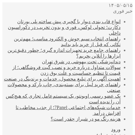
۱۴۰۵/۰۵/۱۵
خبر فوری
انواع قاب بندی دیوار با گچبری پیش ساخته پلی یورتان
دکارت؛ تحولی لوکس، فوری و بدون تخریب در دکوراسیون
داخلی
راهنمای انتخاب سیم جوش و الکترود مناسب؛ مهم‌ترین
نکاتی که قبل از خرید باید بدانید
راهنمای جامع خرید تجهیزات اندازه گیری؛ چطور دقیق‌ترین
ابزارها را آنلاین بخریم؟
دندانپزشکی تحت بیهوشی در شرق تهران
سوالات متداول درباره خرید و نصب گیت فروشگاهی؛ از
قیمت تا تنظیم حساسیت و علت بوق زدن
اهمیت آگهی برای تبلیغ محصول، خدمات و برندینگ در صنعت
راهنمای خرید لیبل برای بسته‌بندی، چاپ بارکد و محصولات
صنعتی
یک عضو رسمی اوبونتو، یک سیستم‌عامل تجاری که هیچ‌کس
آن را ندیده است
خدمات شبکه‌های اجتماعی 7Panel؛ از جذب مخاطب تا
افزایش درآمد
هزینه رنگ مو در شیراز چقدر است؟
ورود