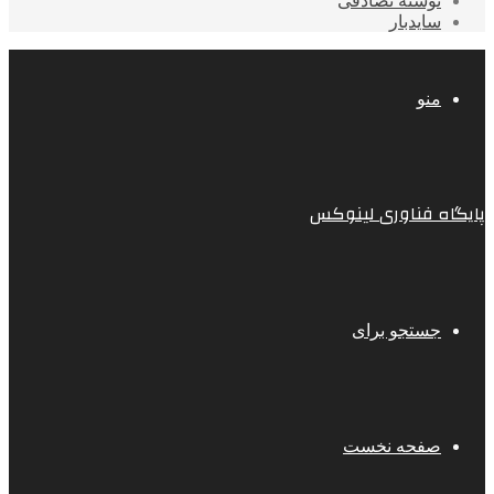
نوشته تصادفی
سایدبار
منو
پایگاه فناوری لینوکس
جستجو برای
صفحه نخست