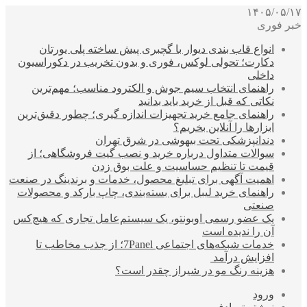
۱۴۰۵/۰۵/۱۷
خبر فوری
انواع قاب بندی دیوار با گچبری پیش ساخته پلی یورتان
دکارت؛ تحولی لوکس، فوری و بدون تخریب در دکوراسیون
داخلی
راهنمای انتخاب سیم جوش و الکترود مناسب؛ مهم‌ترین
نکاتی که قبل از خرید باید بدانید
راهنمای جامع خرید تجهیزات اندازه گیری؛ چطور دقیق‌ترین
ابزارها را آنلاین بخریم؟
دندانپزشکی تحت بیهوشی در شرق تهران
سوالات متداول درباره خرید و نصب گیت فروشگاهی؛ از
قیمت تا تنظیم حساسیت و علت بوق زدن
اهمیت آگهی برای تبلیغ محصول، خدمات و برندینگ در صنعت
راهنمای خرید لیبل برای بسته‌بندی، چاپ بارکد و محصولات
صنعتی
یک عضو رسمی اوبونتو، یک سیستم‌عامل تجاری که هیچ‌کس
آن را ندیده است
خدمات شبکه‌های اجتماعی 7Panel؛ از جذب مخاطب تا
افزایش درآمد
هزینه رنگ مو در شیراز چقدر است؟
ورود