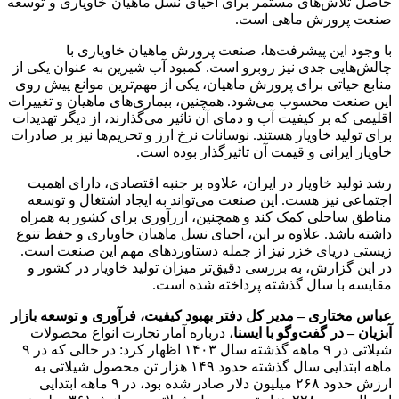
حاصل تلاش‌های مستمر برای احیای نسل ماهیان خاویاری و توسعه
صنعت پرورش ماهی است.
با وجود این پیشرفت‌ها، صنعت پرورش ماهیان خاویاری با
چالش‌هایی جدی نیز روبرو است. کمبود آب شیرین به عنوان یکی از
منابع حیاتی برای پرورش ماهیان، یکی از مهم‌ترین موانع پیش روی
این صنعت محسوب می‌شود. همچنین، بیماری‌های ماهیان و تغییرات
اقلیمی که بر کیفیت آب و دمای آن تاثیر می‌گذارند، از دیگر تهدیدات
برای تولید خاویار هستند. نوسانات نرخ ارز و تحریم‌ها نیز بر صادرات
خاویار ایرانی و قیمت آن تاثیرگذار بوده است.
رشد تولید خاویار در ایران، علاوه بر جنبه اقتصادی، دارای اهمیت
اجتماعی نیز هست. این صنعت می‌تواند به ایجاد اشتغال و توسعه
مناطق ساحلی کمک کند و همچنین، ارزآوری برای کشور به همراه
داشته باشد. علاوه بر این، احیای نسل ماهیان خاویاری و حفظ تنوع
زیستی دریای خزر نیز از جمله دستاوردهای مهم این صنعت است.
در این گزارش، به بررسی دقیق‌تر میزان تولید خاویار در کشور و
مقایسه با سال گذشته پرداخته شده است.
عباس مختاری – مدیر کل دفتر بهبود کیفیت، فرآوری و توسعه بازار
آبزیان – در گفت‌وگو با ایسنا
، درباره آمار تجارت انواع محصولات
شیلاتی در ۹ ماهه گذشته سال ۱۴۰۳ اظهار کرد: در حالی که در ۹
ماهه ابتدایی سال گذشته حدود ۱۴۹ هزار تن محصول شیلاتی به
ارزش حدود ۲۶۸ میلیون دلار صادر شده بود، در ۹ ماهه ابتدایی