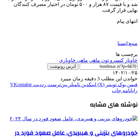
شد و با قیمت ۸۷ هزار و ۵۰۰ تومان در اختیار مصرف کنندگان
نهایی قرار گرفت.
انتهای پیام
منبع:ایسنا
برچسب ها
خاويار
کنسرو تون ماهی
ماهی خاویاری
آدرس رونوشت
۱۴۰۲/۱۰/۲۵
خواندن این مطلب 3 دقیقه زمان میبرد
فیس بوک
توییتر (X)
لینکدین
‫تامبلر
‫پین‌ترست
‫رددیت
‫VKontakte
رایانامه
چاپ
نوشته های مشابه
خودروهای بنزینی و هیبریدی، عامل صعود فورد در