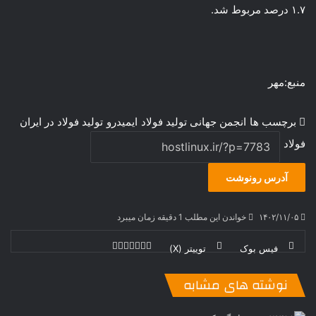
۱.۷ درصد مربوط شد.
منبع:مهر
برچسب ها
انجمن جهانی تولید فولاد
ایمیدرو
تولید فولاد در ایران
فولاد
آدرس رونوشت
۱۴۰۲/۱۱/۰۵
خواندن این مطلب 1 دقیقه زمان میبرد
فیس بوک
توییتر (X)
ل
ر
چ
ی
ت
پ
ا
ا
ر
V
ن
ا
ی
ی
د
K
پ
نوشته های مشابه
ا
د
ک
م
o
ن‌
ب
ت
ی
ن
د
n