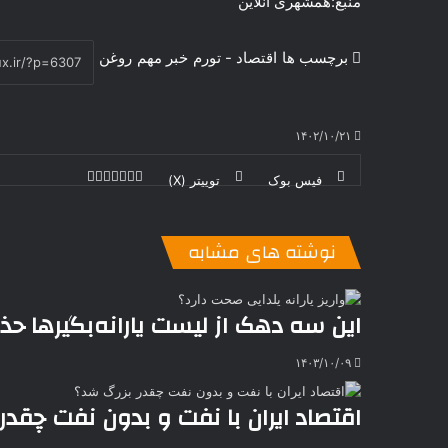
منبع:همشهری آنلاین
برچسب ها
اقتصاد - تورم
خبر مهم
روغن
۱۴۰۲/۱۰/۲۱
فیس بوک
توییتر (X)
ل
ر
چ
ی
ت
پ
ا
ا
ر
V
ن
ا
ی
ی
د
K
پ
ا
د
ک
م
o
ن‌
نوشته های مشابه
ب
ت
ی
ن
د
n
ی
ل
ا
t
ر
ت
ر
a
م
ن
س
این سه دهک از لیست یارانه‌بگیرها ح
k
ه
ت
t
۱۴۰۳/۱۰/۰۹
e
اقتصاد ایران با نفت و بدون نفت چقدر