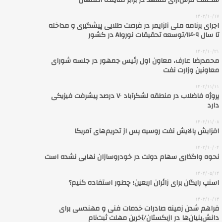
شکست فرش‌آرای مشهد در برابر نماینده اصفهان
۱۴۰۲/۱۰/۱۷
اجرای برنامه ملی آلزایمر در فرصت طلایی پیشگیری و مداخله
تا سال ۱۴۰۹/توسعه تحقیقات نوروAI‌ در کشور
۱۴۰۲/۱۰/۲۱
محمدرضا عارف، معاون اول رئیس جمهور در جلسه شورای
معاونین وزارت نفت
۱۴۰۲/۱۱/۱۱
پروژه فاضلاب در منطقه لشکرآباد ۷۰ درصد پیشرفت فیزیکی
دارد
۱۴۰۲/۱۱/۰۸
افزایش پالایش نفت روسیه پس از تحریم‌های آمریکا
۱۴۰۳/۱۰/۰۴
نحوه واگذاری سهام دولت در خودروسازان نهایی نشده است
۱۴۰۴/۰۵/۱۴
اسنپ رایگان برای زائران اربعین؛ چطور استفاده کنیم؟
۱۴۰۲/۱۰/۱۴
فراهم شدن زمینه صادرات خدمات فنی و مهندسی برای
دانش‌بنیان‌ها در ازبکستان/آخرین مهلت ثبت‌نام