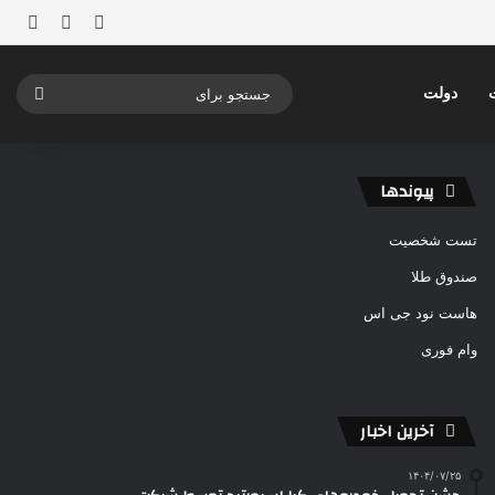
ورود
ساید
نوشته ت
جستج
دولت
برای
پیوندها
تست شخصیت
صندوق طلا
هاست نود جی اس
وام فوری
آخرین اخبار
۱۴۰۴/۰۷/۲۵