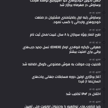
جشن تحویل خودروهای کیا اسپورتیج توسط شرکت
برساوش در مهرماه برگزار شد
۱۴۰۴/۰۷/۲۲
برساوش رتبه اول رضایتمندی مشتریان در صنعت
خودروهای وارداتی را کسب نمود.
۱۴۰۴/۰۷/۱۴
طرح انصار ویژه سربازان با ۸ سال غیبت/محل ثبت نام
۱۴۰۴/۰۷/۰۶
معرفی کرکره فولادی اوکر (OKER)؛ نسل جدید درب‌های
برقی برای امنیت بیشتر
۱۴۰۴/۰۵/۲۳
قابلیت چت موقت به هوش مصنوعی گوگل اضافه شد
۱۴۰۴/۰۵/۲۳
آغاز برگزاری اولین دوره مسابقات جهانی ربات‌های
انسان‌نما از فردا
۱۴۰۴/۰۵/۲۳
اختلال در IPv۶ تکذیب شد
۱۴۰۴/۰۵/۲۲
باید فناوری‌های نوظهور را به‌عنوان اولویت ملی تعیین