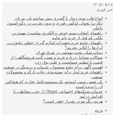
۱۴۰۵/۰۵/۱۸
خبر فوری
انواع قاب بندی دیوار با گچبری پیش ساخته پلی یورتان
دکارت؛ تحولی لوکس، فوری و بدون تخریب در دکوراسیون
داخلی
راهنمای انتخاب سیم جوش و الکترود مناسب؛ مهم‌ترین
نکاتی که قبل از خرید باید بدانید
راهنمای جامع خرید تجهیزات اندازه گیری؛ چطور دقیق‌ترین
ابزارها را آنلاین بخریم؟
دندانپزشکی تحت بیهوشی در شرق تهران
سوالات متداول درباره خرید و نصب گیت فروشگاهی؛ از
قیمت تا تنظیم حساسیت و علت بوق زدن
اهمیت آگهی برای تبلیغ محصول، خدمات و برندینگ در صنعت
راهنمای خرید لیبل برای بسته‌بندی، چاپ بارکد و محصولات
صنعتی
یک عضو رسمی اوبونتو، یک سیستم‌عامل تجاری که هیچ‌کس
آن را ندیده است
خدمات شبکه‌های اجتماعی 7Panel؛ از جذب مخاطب تا
افزایش درآمد
هزینه رنگ مو در شیراز چقدر است؟
ورود