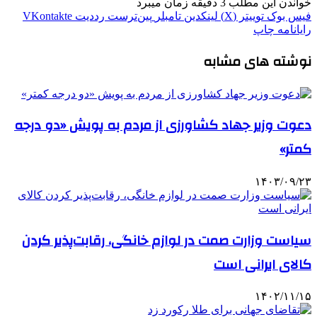
خواندن این مطلب 3 دقیقه زمان میبرد
فیس بوک
توییتر (X)
لینکدین
‫تامبلر
‫پین‌ترست
‫رددیت
‫VKontakte
رایانامه
چاپ
نوشته های مشابه
دعوت وزیر جهاد کشاورزی از مردم به پویش «دو درجه
کمتر»
۱۴۰۳/۰۹/۲۳
سیاست وزارت صمت در لوازم خانگی، رقابت‌پذیر کردن
کالای ایرانی است
۱۴۰۲/۱۱/۱۵