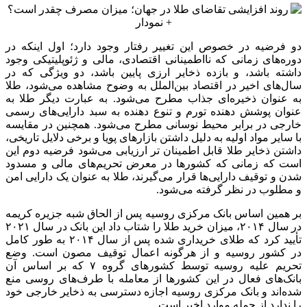
دو فرضیه در خصوص این تغییر رفتار وجود دارد؛ اول اینکه در
دوره‌های زمانی که
نااطمینانی
اقتصادی، مالی و ژئوپلیتیکی وجود
داشته باشد، و بازده ذخایر ارزی پایین باشد، دو ویژگی که در
سال‌های اخیر در اقتصاد بین‌الملل به وضوح مشاهده می‌شود، طلا
به عنوان ذخیره‌ای جذاب مطرح می‌شود. به عبارت دیگر طلا به
عنوان پوشش دهنده تورم و تنوع دهنده به سبد دارایی‌های رسمی
خارجی در برابر محیط نوسانی مطرح می‌شود. همچنین در مقایسه
با سایر مواد اولیه به دلیل داشتن بازارهای پویا و برخی دلایل تاریخی،
داشتن ذخایر طلا قابل اطمینان تر ارزیابی می‌شود فرضیه دوم این
است که زمانی که کشورها در معرض تحریم‌های مالی و مسدود
شدن و توقیف دارایی‌ها قرار می‌گیرند، طلا به عنوان یک دارایی امن
و مطلوب در نظر گرفته می‌شود.
بر همین اساس بانک مرکزی روسیه پس از الحاق شبه جزیره کریمه
در سال ۲۰۱۴، میزان خرید طلا را شتاب داد این بانک در سال ۲۰۲۱
تأیید کرد که طلای خریداری شده پس از سال ۲۰۱۴ به طور کامل
در کشور روسیه و از هرگونه اعمال توقیف مصون است. وضع
تحریم علیه روسیه توسط کشورهای گروه ۷ که بر اساس آن
بانک‌های فعال در این کشورها از معامله با طرف‌های روسی منع
شده‌اند و بانک مرکزی روسیه اجازه دسترسی به ذخایر خارجی خود
را ندارد از جمله موارد اخیر است.