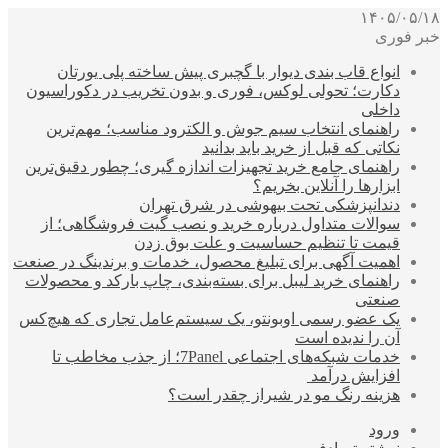
۱۴۰۵/۰۵/۱۸
خبر فوری
انواع قاب بندی دیوار با گچبری پیش ساخته پلی یورتان
دکارت؛ تحولی لوکس، فوری و بدون تخریب در دکوراسیون
داخلی
راهنمای انتخاب سیم جوش و الکترود مناسب؛ مهم‌ترین
نکاتی که قبل از خرید باید بدانید
راهنمای جامع خرید تجهیزات اندازه گیری؛ چطور دقیق‌ترین
ابزارها را آنلاین بخریم؟
دندانپزشکی تحت بیهوشی در شرق تهران
سوالات متداول درباره خرید و نصب گیت فروشگاهی؛ از
قیمت تا تنظیم حساسیت و علت بوق زدن
اهمیت آگهی برای تبلیغ محصول، خدمات و برندینگ در صنعت
راهنمای خرید لیبل برای بسته‌بندی، چاپ بارکد و محصولات
صنعتی
یک عضو رسمی اوبونتو، یک سیستم‌عامل تجاری که هیچ‌کس
آن را ندیده است
خدمات شبکه‌های اجتماعی 7Panel؛ از جذب مخاطب تا
افزایش درآمد
هزینه رنگ مو در شیراز چقدر است؟
ورود