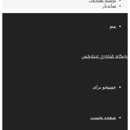
نوشته تصادفی
سایدبار
منو
پایگاه فناوری لینوکس
جستجو برای
صفحه نخست