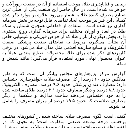
زیبایی و فناناپذیری طلا، موجب استفاده از آن در صنعت زیورآلات و
جواهرات شده است. در حال حاضر این صنعت یکی از اصلی
ترین
صنایع مصرف کننده طلا به شمار می‌رود. علاوه بر موارد ذکر شده
کمیابی این فلز نیز موجب ایجاد تقاضای قابل توجه در بخش سرمایه
گذاری نیز شده است. استفاده از قطعاتی همچون شمش و سکه
طلا، در ابعاد و اوزان مختلف برای سرمایه گذاری رواج بیشتری
دارد. بخش دیگری از بازار طلا که از خواص فیزیکی و شیمیایی خاص
آن نشأت می‌گیرد، مربوط به تقاضای صنعت پزشکی صنعت
الکترونیک و صنایع سازنده اقلامی مثل مدال طلا می‌شود. در برخی
کاربردهای ذکر شده برای طلا، محصولات صنایع معدنی عملاً به
عنوان محصول نهایی مورد استفاده قرار می‌گیرد؛ مانند شمش و
سکه
گزارش مرکز پژوهش‌های مجلس بیانگر آن است که به طور
میانگین حدود ۶۰ درصد از کل مصرف طلا به جواهرسازی اختصاص
دارد؛ مصارف دندان پزشکی حدود ۹.۶ درصد، مصارف الکترونیک
حدود ۸.۸ درصد و دیگر مصارف حدود ۲.۱ درصد طلای ساخته شده
را به خود اختصاص می‌دهند ساخت مدال‌ها و سکه‌ها از دیگر
مصارف طلاست که حدود ۱۹.۵ درصد از میزان مصرف را شامل
می‌شوند.
گفتنی است الگوی مصرف طلای ساخته شده در کشورهای مختلف
برحسب درجه توسعه صنعتی متفاوت است؛ به نحوی که در
اقتصادهای توسعه یافته نسبت میزان مصرف طلا در صنعت بیش از