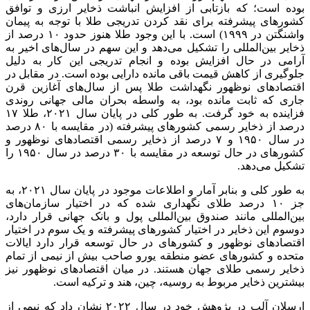
بوده است؛ که بازتابی از افزایش انباشت ذخایر ارزی و توافق
کشورهای پیشرفته برای نقد کردن تدریجی طلا با توجه به پیمان
واشنگتن در ۱۹۹۹) است. با این وجود طلا هنوز حدود ۱۰ درصد از
ذخایر بین‌المللی را تشکیل می‌دهد و این سهم در سال‌های اخیر به
آرامی در حال افزایش بوده و انجام تدریجی این کار به دلیل
جلوگیری از کاهش قیمت باقی مانده دارایی بوده است. در مقابل در
اقتصادهای نوظهور نگهداشت طلا پس از سال‌های آغازین قرن
جاری که ثابت مانده بود، به واسطه بحران مالی جهانی روندی
فزاینده به خود گرفت. به طور کلی در پایان سال ۲۰۲۱، طلا ۱۷
درصد از ذخایر رسمی کشورهای پیشرفته (در مقایسه با ۸۰ درصد
در سال ۱۹۵۰ و ۷ درصد از ذخایر رسمی اقتصادهای نوظهور و
کشورهای در حال توسعه در مقایسه با ۳۰ درصد در سال ۱۹۵۰ را
تشکیل می‌دهد.
به طور کلی و
بنابر
آمار و اطلاعات موجود در پایان سال ۲۰۲۱، به
جز ۱۰ درصد طلای نگهداری شده که در اختیار سازمان‌های
بین‌المللی مانند صندوق بین‌المللی پول و بانک جهانی قرار دارد،
دوسوم این ذخایر در اختیار کشورهای پیشرفته و یک سوم در اختیار
اقتصادهای نوظهور و کشورهای در حال توسعه قرار دارد ایالات
متحده و کشورهای عضو منطقه یورو صاحب بیش از نیمی از تمام
ذخایر رسمی طلای جهان هستند. در میان اقتصادهای نوظهور نیز
بیشترین ذخایر مربوط به روسیه، چین، هند و ترکیه است.
ارسلان
آلپ
در پژوهش خود در سال ۲۰۲۲ نشان داد که نیمی از