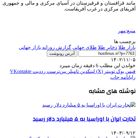
مانند قزاقستان و قرقیزستان در آسیای مرکزی و مالی و جمهوری
آفریقای مرکزی در غرب آفریقاست.
منبع:مهر
برچسب ها
بازار طلا
ذخایر طلا
طلای جهانی
گزارش روزانه بازار جهانی
آدرس رونوشت
۱۴۰۲/۱۱/۰۵
خواندن این مطلب 6 دقیقه زمان میبرد
فیس بوک
توییتر (X)
لینکدین
‫تامبلر
‫پین‌ترست
‫رددیت
‫VKontakte
رایانامه
چاپ
نوشته های مشابه
تجارت ایران با اوراسیا به ۵ میلیارد دلار رسید
۱۴۰۳/۰۹/۱۲