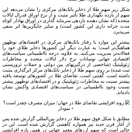
شکل زیر سهم طلا از ذخایر بانک‌های مرکزی را نشان می‌دهد این
سهم از بازده نگهداری طلا تأثیر مثبت و از نرخ اوراق فدرال ایالات
متحده (که نشان دهنده بازدهی سرمایه گذاری در اوراق بهادار کوتاه
مدت خزانه داری این کشور است) و سایر جایگزین‌ها اثر منفی
می‌پذیرد.
بیشتر این موارد با رفتار بانک‌های مرکزی در اقتصادهای نوظهور
هماهنگ‌تر است؛ به عبارت دیگر این کشورها ذخایر طلای خود را
فعالانه‌تر مدیریت می‌کنند. به علاوه، درجه
نااطمینانی
سیاست‌های
اقتصادی جهانی نوسانات نرخ دلار ایالات متحده و مخاطرات
ژئوپلیتیک (شاخصی از درگیریهای بین دولتی و حملات تروریستی
ثبت شده) بر روی سهم طلا از ذخایر بانک‌های مرکز اثرگذاری مثبت
داشته است. گفتنی است، تقاضای طلا در کشورهای توسعه یافته
بیشتر نسبت به مخاطرات ژئوپلیتیک و در اقتصادهای نوظهور بیشتر
نسبت وجود
نااطمینانی
در سیاست‌های اقتصادی واکنش نشان
داده‌اند.
مطابق با شکل فوق سهم طلا در ذخایر بین‌المللی گزارش شده پس
از آغاز قرن جدید نیز همواره کاهشی گزارش شده است. این در
حالی است که سهم ارزهای معتبر جهانی در همین بازه افزایشی