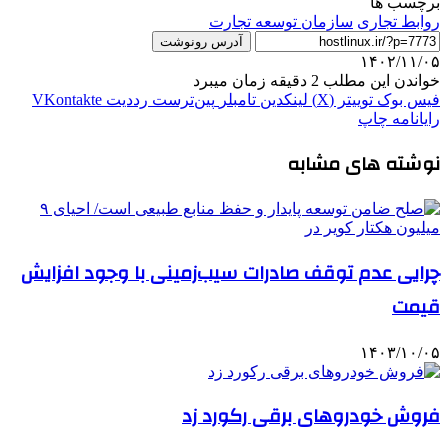
برچسب ها
روابط تجاری
سازمان توسعه تجارت
آدرس رونوشت
۱۴۰۲/۱۱/۰۵
خواندن این مطلب 2 دقیقه زمان میبرد
فیس بوک
توییتر (X)
لینکدین
‫تامبلر
‫پین‌ترست
‫رددیت
‫VKontakte
رایانامه
چاپ
نوشته های مشابه
چرایی عدم توقف صادرات سیب‌زمینی با وجود افزایش
قیمت
۱۴۰۳/۱۰/۰۵
فروش خودروهای برقی رکورد زد