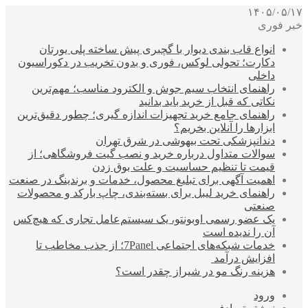
۱۴۰۵/۰۵/۱۷
خبر فوری
انواع قاب بندی دیوار با گچبری پیش ساخته پلی یورتان
دکارت؛ تحولی لوکس، فوری و بدون تخریب در دکوراسیون
داخلی
راهنمای انتخاب سیم جوش و الکترود مناسب؛ مهم‌ترین
نکاتی که قبل از خرید باید بدانید
راهنمای جامع خرید تجهیزات اندازه گیری؛ چطور دقیق‌ترین
ابزارها را آنلاین بخریم؟
دندانپزشکی تحت بیهوشی در شرق تهران
سوالات متداول درباره خرید و نصب گیت فروشگاهی؛ از
قیمت تا تنظیم حساسیت و علت بوق زدن
اهمیت آگهی برای تبلیغ محصول، خدمات و برندینگ در صنعت
راهنمای خرید لیبل برای بسته‌بندی، چاپ بارکد و محصولات
صنعتی
یک عضو رسمی اوبونتو، یک سیستم‌عامل تجاری که هیچ‌کس
آن را ندیده است
خدمات شبکه‌های اجتماعی 7Panel؛ از جذب مخاطب تا
افزایش درآمد
هزینه رنگ مو در شیراز چقدر است؟
ورود