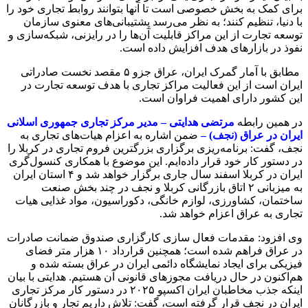
برای کمک به بخش خصوصی است تا آنها بتوانند روابط تجاری خود را
با دنیا، تنظیم کنند؛ به نظر می‌رسد پشتیبانی‌های معنوی سازمان
توسعه تجارت از این مراکز قابلیت آن‌ها را در رایزنی، شبکه‌سازی و
نفوذ در بازارهای هدف افزایش داده است.
مطابق با آمار گمرک ایران، عراق جزو ۵ مقصد نخست صادراتی
ایران است از این فعالیت مراکز تجاری با هدف توسعه تجارت در
این کشور دارای اهمیت فراوان است.
در همین رابطه
مرتضی هدایتی – مدیر مرکز تجاری جمهوری اسلانی
ایران در عراق (نجف) –
ضمن اشاره به اعزام هیات‌های تجاری به
نجف، گفت: برنامه‌ریزی برگزاری بزرگترین فروم تجاری در کربلا را
در دستور کار خود قرار داده‌ایم. این موضوع با همکاری کنسول‌گری
ایران در کربلا اسفند سال جاری برگزار خواهد شد و ۴ استان ایران
به میزبانی ۲ اتاق بازرگانی کربلا و نجف در چند بخش صنعت
ساختمان، کشاورزی، لوازم خانگی، دکوراسیون، مواد غذایی هیات
تجاری به عراق اعزام خواهد شد.
وی افزود: مقدمات فعال سازی کارگزاری صندوق ضمانت صادرات
در عراق فراهم شده است؛ همچنین قرارداد ۱۰ هزار متر فضای
فیزیکی برای ایجاد نمایشگاه دائمی ایران در عراق بسته شده و
هم‌اکنون در حال دریافت مجوزهای قانونی آن هستیم. هدایتی با بیان
اینکه جذب مخاطبان ایران اکسپو ۲۰۲۵ در دستور کار مرکز تجاری
ایران در نجف قرار گرفته است، گفت: تلاش داریم تجار و بازرگانان