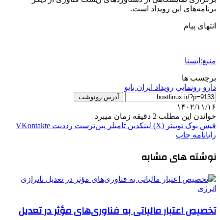
برنامه‌های این رویداد است.
انتهای پیام
منبع:ایسنا
برچسب ها
دارو
رونمايي
رویداد ایران بایو
آدرس رونوشت
۱۴۰۲/۱۱/۱۶
خواندن این مطلب 2 دقیقه زمان میبرد
فیس بوک
توییتر (X)
لینکدین
‫تامبلر
‫پین‌ترست
‫رددیت
‫VKontakte
رایانامه
چاپ
نوشته های مشابه
تخصیص اعتبار مالیاتی به فناوری‌های مؤثر در تعدیل