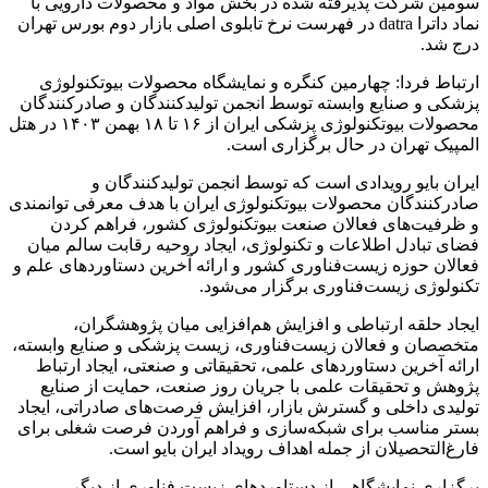
سومین شرکت پذیرفته شده در بخش مواد و محصولات دارویی با
نماد داترا datra در فهرست نرخ تابلوی اصلی بازار دوم بورس تهران
درج شد.
ارتباط فردا: چهارمین کنگره و نمایشگاه محصولات بیوتکنولوژی
پزشکی و صنایع وابسته توسط انجمن تولیدکنندگان و صادرکنندگان
محصولات بیوتکنولوژی پزشکی ایران از ۱۶ تا ۱۸ بهمن ۱۴۰۳ در هتل
المپیک تهران در حال برگزاری است.
ایران بایو رویدادی است که توسط انجمن تولیدکنندگان و
صادرکنندگان محصولات بیوتکنولوژی ایران با هدف معرفی توانمندی
و ظرفیت‌های فعالان صنعت بیوتکنولوژی کشور، فراهم کردن
فضای تبادل اطلاعات و تکنولوژی، ایجاد روحیه رقابت سالم میان
فعالان حوزه زیست‌فناوری کشور و ارائه آخرین دستاوردهای علم و
تکنولوژی زیست‌فناوری برگزار می‌شود.
ایجاد حلقه ارتباطی و افزایش هم‌افزایی میان پژوهشگران،
متخصصان و فعالان زیست‌فناوری، زیست پزشکی و صنایع وابسته،
ارائه آخرین دستاوردهای علمی، تحقیقاتی و صنعتی، ایجاد ارتباط
پژوهش و تحقیقات علمی با جریان روز صنعت، حمایت از صنایع
تولیدی داخلی و گسترش بازار، افزایش فرصت‌های صادراتی، ایجاد
بستر مناسب برای شبکه‌سازی و فراهم آوردن فرصت شغلی برای
فارغ‌التحصیلان از جمله اهداف رویداد ایران بایو است.
برگزاری نمایشگاهی از دستاوردهای زیست فناوری از دیگر