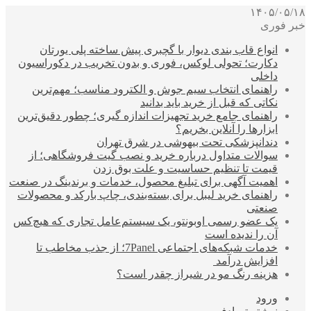
۱۴۰۵/۰۵/۱۸
خبر فوری
انواع قاب بندی دیوار با گچبری پیش ساخته پلی یورتان
دکارت؛ تحولی لوکس، فوری و بدون تخریب در دکوراسیون
داخلی
راهنمای انتخاب سیم جوش و الکترود مناسب؛ مهم‌ترین
نکاتی که قبل از خرید باید بدانید
راهنمای جامع خرید تجهیزات اندازه گیری؛ چطور دقیق‌ترین
ابزارها را آنلاین بخریم؟
دندانپزشکی تحت بیهوشی در شرق تهران
سوالات متداول درباره خرید و نصب گیت فروشگاهی؛ از
قیمت تا تنظیم حساسیت و علت بوق زدن
اهمیت آگهی برای تبلیغ محصول، خدمات و برندینگ در صنعت
راهنمای خرید لیبل برای بسته‌بندی، چاپ بارکد و محصولات
صنعتی
یک عضو رسمی اوبونتو، یک سیستم‌عامل تجاری که هیچ‌کس
آن را ندیده است
خدمات شبکه‌های اجتماعی 7Panel؛ از جذب مخاطب تا
افزایش درآمد
هزینه رنگ مو در شیراز چقدر است؟
ورود