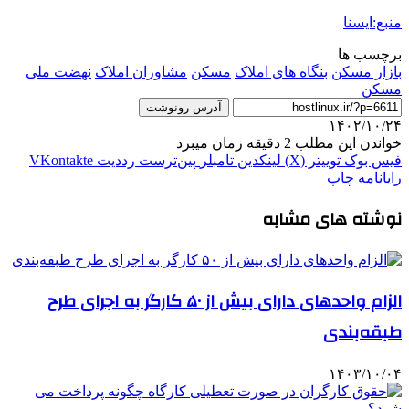
منبع:ایسنا
برچسب ها
بازار مسکن
بنگاه های املاک
مسكن
مشاوران املاک
نهضت ملی
مسکن
آدرس رونوشت
۱۴۰۲/۱۰/۲۴
خواندن این مطلب 2 دقیقه زمان میبرد
فیس بوک
توییتر (X)
لینکدین
‫تامبلر
‫پین‌ترست
‫رددیت
‫VKontakte
رایانامه
چاپ
نوشته های مشابه
الزام واحدهای دارای بیش از ۵۰ کارگر به اجرای طرح
طبقه‌بندی
۱۴۰۳/۱۰/۰۴