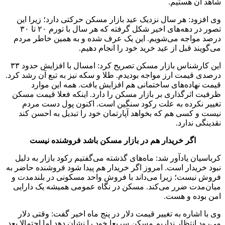
شاهد آن هستیم.
وی افزود: هر سال نزدیک عید بازار مسکن حرکتی دارد؛ زیرا این
تصور در دهه‌های اخیر شکل گرفته که هر سال با تورم ۲۰ تا ۳۰
درصد مواجه می‌شویم. این یک عرف شده و به همین خاطر مردم
می‌گویند قبل از عید خرید خود را انجام دهیم.
این کارشناس بازار مسکن تصریح کرد: امسال با افزایش حدود ۳۳
درصدی قیمت ارز مواجه بودیدم. طلا و سکه نیز به تبع آن رشد کرد.
قیمت نهاده‌های ساختمانی هم افزایش یافت. همه این موارد
ظرفیت اثرگذاری بر بازار مسکن را دارد. اینکه فعلا قیمت مسکن
تغییر نکرده به علت رکود سنگین است. اکنون پول دست مردم
نیست و کسی هم که بخواهد آپارتمان خود را تبدیل به احسن کند
نقدینگی ندارد.
اگر خریدار هم در بازار مسکن باشد فروشنده نیست
کرباسیان یادآور شد: ماه‌های گذشته می‌گفتیم رکود بازار به دلیل
نبود خریدار است. امروز اگر خریدار هم پیدا شود فروشنده حاضر به
فروش نیست؛ زیرا می‌داند با فروش واحد مسکونی در بلندمدت و
میان‌مدت ضرر می‌کند. مسکن در نگاه عمومی همیشه یک دارایی
امن بوده و هست.
وی با اشاره به تغییر قیمت دلار در پنج ماه اخیر گفت: وقتی دلار
می‌رود انتظار نداریم مسکن سریعا خود را نشان دهد اما احتمالا بعد