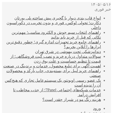
۱۴۰۵/۰۵/۱۶
خبر فوری
انواع قاب بندی دیوار با گچبری پیش ساخته پلی یورتان
دکارت؛ تحولی لوکس، فوری و بدون تخریب در دکوراسیون
داخلی
راهنمای انتخاب سیم جوش و الکترود مناسب؛ مهم‌ترین
نکاتی که قبل از خرید باید بدانید
راهنمای جامع خرید تجهیزات اندازه گیری؛ چطور دقیق‌ترین
ابزارها را آنلاین بخریم؟
دندانپزشکی تحت بیهوشی در شرق تهران
سوالات متداول درباره خرید و نصب گیت فروشگاهی؛ از
قیمت تا تنظیم حساسیت و علت بوق زدن
اهمیت آگهی برای تبلیغ محصول، خدمات و برندینگ در صنعت
راهنمای خرید لیبل برای بسته‌بندی، چاپ بارکد و محصولات
صنعتی
یک عضو رسمی اوبونتو، یک سیستم‌عامل تجاری که هیچ‌کس
آن را ندیده است
خدمات شبکه‌های اجتماعی 7Panel؛ از جذب مخاطب تا
افزایش درآمد
هزینه رنگ مو در شیراز چقدر است؟
ورود