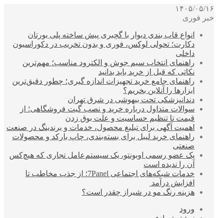
۱۴۰۵/۰۵/۱۶
خبر فوری
انواع قاب بندی دیوار با گچبری پیش ساخته پلی یورتان
دکارت؛ تحولی لوکس، فوری و بدون تخریب در دکوراسیون
داخلی
راهنمای انتخاب سیم جوش و الکترود مناسب؛ مهم‌ترین
نکاتی که قبل از خرید باید بدانید
راهنمای جامع خرید تجهیزات اندازه گیری؛ چطور دقیق‌ترین
ابزارها را آنلاین بخریم؟
دندانپزشکی تحت بیهوشی در شرق تهران
سوالات متداول درباره خرید و نصب گیت فروشگاهی؛ از
قیمت تا تنظیم حساسیت و علت بوق زدن
اهمیت آگهی برای تبلیغ محصول، خدمات و برندینگ در صنعت
راهنمای خرید لیبل برای بسته‌بندی، چاپ بارکد و محصولات
صنعتی
یک عضو رسمی اوبونتو، یک سیستم‌عامل تجاری که هیچ‌کس
آن را ندیده است
خدمات شبکه‌های اجتماعی 7Panel؛ از جذب مخاطب تا
افزایش درآمد
هزینه رنگ مو در شیراز چقدر است؟
ورود