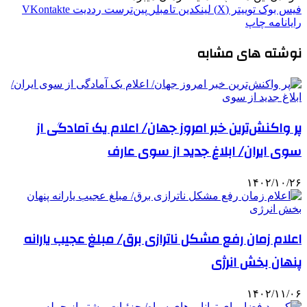
فیس بوک
توییتر (X)
لینکدین
‫تامبلر
‫پین‌ترست
‫رددیت
‫VKontakte
رایانامه
چاپ
نوشته های مشابه
پر واکنش‌ترین خبر امروز جهان/ اعلام یک آمادگی از
سوی ایران/ ابلاغ جدید از سوی عارف
۱۴۰۲/۱۰/۲۶
اعلام زمان رفع مشکل ناترازی برق/ مبلغ عجیب یارانه
پنهان بخش انرژی
۱۴۰۲/۱۱/۰۶