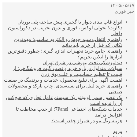
۱۴۰۵/۰۵/۱۷
خبر فوری
انواع قاب بندی دیوار با گچبری پیش ساخته پلی یورتان
دکارت؛ تحولی لوکس، فوری و بدون تخریب در دکوراسیون
داخلی
راهنمای انتخاب سیم جوش و الکترود مناسب؛ مهم‌ترین
نکاتی که قبل از خرید باید بدانید
راهنمای جامع خرید تجهیزات اندازه گیری؛ چطور دقیق‌ترین
ابزارها را آنلاین بخریم؟
دندانپزشکی تحت بیهوشی در شرق تهران
سوالات متداول درباره خرید و نصب گیت فروشگاهی؛ از
قیمت تا تنظیم حساسیت و علت بوق زدن
اهمیت آگهی برای تبلیغ محصول، خدمات و برندینگ در صنعت
راهنمای خرید لیبل برای بسته‌بندی، چاپ بارکد و محصولات
صنعتی
یک عضو رسمی اوبونتو، یک سیستم‌عامل تجاری که هیچ‌کس
آن را ندیده است
خدمات شبکه‌های اجتماعی 7Panel؛ از جذب مخاطب تا
افزایش درآمد
هزینه رنگ مو در شیراز چقدر است؟
ورود