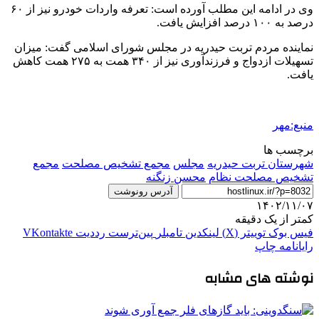
وی در ادامه این مطلب آورده است: تعرفه واردات خودرو نیز از ۶۰
درصد به ۱۰۰ درصد افزایش یافت.
نماینده مردم تربت حیدریه در مجلس شورای اسلامی گفت: میزان
تسهیلات ازدواج و
فرزندآوری
نیز از ۳۴۰ همت به ۲۷۵ همت کاهش
یافت.
منبع:مهر
برچسب ها
شهرستان تربت حیدریه
مجلس
مجمع تشخیص مصلحت
مجمع
تشخیص مصلحت نظام
محسن زنگنه
آدرس رونوشت
۱۴۰۲/۱۱/۰۷
کمتر از یک دقیقه
فیس بوک
توییتر (X)
لینکدین
‫تامبلر
‫پین‌ترست
‫رددیت
‫VKontakte
رایانامه
چاپ
نوشته های مشابه