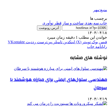
منبع:مهر
برچسب ها
چاپ سه بعدی
ساخت و ساز
قطر
نوآوری
آدرس رونوشت
۱۴۰۴/۰۴/۱۸
خواندن این مطلب 1 دقیقه زمان میبرد
فیس بوک
توییتر (X)
لینکدین
‫تامبلر
‫پین‌ترست
‫رددیت
‫VKontakte
رایانامه
چاپ
نوشته های مشابه
مهندسی سلول‌های ایمنی برای مبارزه هوشمند با
سرطان
۱۴۰۴/۰۳/۱۹