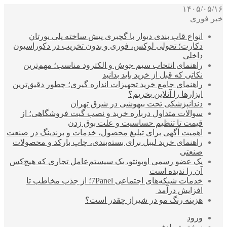
۱۴۰۵/۰۵/۱۶
خبر فوری
انواع قاب بندی دیوار با گچبری پیش ساخته پلی یورتان
دکارت؛ تحولی لوکس، فوری و بدون تخریب در دکوراسیون
داخلی
راهنمای انتخاب سیم جوش و الکترود مناسب؛ مهم‌ترین
نکاتی که قبل از خرید باید بدانید
راهنمای جامع خرید تجهیزات اندازه گیری؛ چطور دقیق‌ترین
ابزارها را آنلاین بخریم؟
دندانپزشکی تحت بیهوشی در شرق تهران
سوالات متداول درباره خرید و نصب گیت فروشگاهی؛ از
قیمت تا تنظیم حساسیت و علت بوق زدن
اهمیت آگهی برای تبلیغ محصول، خدمات و برندینگ در صنعت
راهنمای خرید لیبل برای بسته‌بندی، چاپ بارکد و محصولات
صنعتی
یک عضو رسمی اوبونتو، یک سیستم‌عامل تجاری که هیچ‌کس
آن را ندیده است
خدمات شبکه‌های اجتماعی 7Panel؛ از جذب مخاطب تا
افزایش درآمد
هزینه رنگ مو در شیراز چقدر است؟
ورود