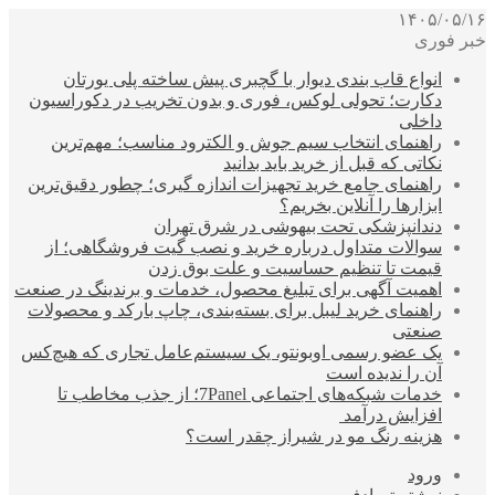
۱۴۰۵/۰۵/۱۶
خبر فوری
انواع قاب بندی دیوار با گچبری پیش ساخته پلی یورتان
دکارت؛ تحولی لوکس، فوری و بدون تخریب در دکوراسیون
داخلی
راهنمای انتخاب سیم جوش و الکترود مناسب؛ مهم‌ترین
نکاتی که قبل از خرید باید بدانید
راهنمای جامع خرید تجهیزات اندازه گیری؛ چطور دقیق‌ترین
ابزارها را آنلاین بخریم؟
دندانپزشکی تحت بیهوشی در شرق تهران
سوالات متداول درباره خرید و نصب گیت فروشگاهی؛ از
قیمت تا تنظیم حساسیت و علت بوق زدن
اهمیت آگهی برای تبلیغ محصول، خدمات و برندینگ در صنعت
راهنمای خرید لیبل برای بسته‌بندی، چاپ بارکد و محصولات
صنعتی
یک عضو رسمی اوبونتو، یک سیستم‌عامل تجاری که هیچ‌کس
آن را ندیده است
خدمات شبکه‌های اجتماعی 7Panel؛ از جذب مخاطب تا
افزایش درآمد
هزینه رنگ مو در شیراز چقدر است؟
ورود