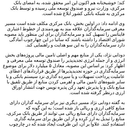
کند؛ خوشبختانه هم اکنون این امر محقق شده، به امضای بانک
مرکزی، وزارت نیرو و صندوق توسعه ملی رسیده و توسط بانک
مرکزی به شبکه بانکی کشور ابلاغ شده است.
وی ادامه داد: در اولین بخش، بانک مرکزی مکلف شده است مسیر
معرفی سرمایه‌گذاران علاقه مند به بهره‌مندی از خطوط اعتباری
فاینانس را تسهیل کند و سرمایه‌گذاران برای این منظور باید مصوبه
شورای اقتصاد را داشته باشند که ساتبا در این چهارچوب آمادگی
دارد سرمایه‌گذاران را به این سو هدایت و راهنمایی کند.
دودابی نژاد، یکی از منابع مهم و اصلی تامین مالی پروژه‌های بخش
انرژی و از جمله انرژی تجدیدپذیر را صندوق توسعه ملی معرفی و
اظهار کرد: بر اساس این مصوبه، معادل ۵ میلیارد دلار برای موضوع
سرمایه‌گذاری در حوزه تجدیدپذیرها از طریق قراردادهای اعطای
عاملیت پرداخت تسهیلات و یا سپرده گذاری نزد سیستم بانکی و یا
سایر شیوه‌های تامین مالی و اهرمی کردن منابع از طریق تلفیق با
منابع بانک و یا پذیرش تعهد رکن پذیره نویس جهت انتشار اوراق
ارزی درنظر گرفته شده است.
به گفته دودابی نژاد مسیر دیگری نیز برای سرمایه گذاران دارای
منابع کافی ارزی و ریالی باز شده است؛ به این گونه که
سرمایه‌گذاران دارای منابع ریالی می توانند از طریق بانک مرکزی،
منابع را تبدیل به ارز کرده و از این طریق برای سرمایه گذاری
استفاده کنند. علاوا بر آن، این ظرفیت ایجاد شده که در چارچوب