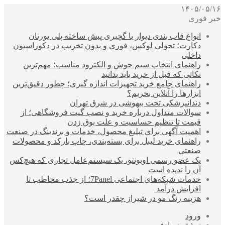
۱۴۰۵/۰۵/۱۶
خبر فوری
انواع قاب بندی دیوار با گچبری پیش ساخته پلی یورتان
دکارت؛ تحولی لوکس، فوری و بدون تخریب در دکوراسیون
داخلی
راهنمای انتخاب سیم جوش و الکترود مناسب؛ مهم‌ترین
نکاتی که قبل از خرید باید بدانید
راهنمای جامع خرید تجهیزات اندازه گیری؛ چطور دقیق‌ترین
ابزارها را آنلاین بخریم؟
دندانپزشکی تحت بیهوشی در شرق تهران
سوالات متداول درباره خرید و نصب گیت فروشگاهی؛ از
قیمت تا تنظیم حساسیت و علت بوق زدن
اهمیت آگهی برای تبلیغ محصول، خدمات و برندینگ در صنعت
راهنمای خرید لیبل برای بسته‌بندی، چاپ بارکد و محصولات
صنعتی
یک عضو رسمی اوبونتو، یک سیستم‌عامل تجاری که هیچ‌کس
آن را ندیده است
خدمات شبکه‌های اجتماعی 7Panel؛ از جذب مخاطب تا
افزایش درآمد
هزینه رنگ مو در شیراز چقدر است؟
ورود