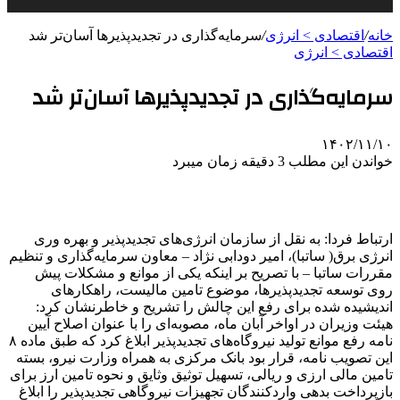
خانه
/
اقتصادی > انرژی
/
سرمایه‌گذاری در تجدیدپذیرها آسان‌تر شد
اقتصادی > انرژی
سرمایه‌گذاری در تجدیدپذیرها آسان‌تر شد
۱۴۰۲/۱۱/۱۰
خواندن این مطلب 3 دقیقه زمان میبرد
ارتباط فردا: به نقل از سازمان انرژی‌های تجدیدپذیر و بهره وری
انرژی برق( ساتبا)، امیر دودابی نژاد – معاون سرمایه‌گذاری و تنظیم
مقررات ساتبا – با تصریح بر اینکه یکی از موانع و مشکلات پیش
روی توسعه تجدیدپذیرها، موضوع تامین مالیست، راهکارهای
اندیشیده شده برای رفع این چالش را تشریح و خاطرنشان کرد:
هیئت وزیران در اواخر آبان ماه، مصوبه‌ای را با عنوان اصلاح آیین
نامه رفع موانع تولید نیروگاه‌های تجدیدپذیر ابلاغ کرد که طبق ماده ۸
این تصویب نامه، قرار بود بانک مرکزی به همراه وزارت نیرو، بسته
تامین مالی ارزی و ریالی، تسهیل توثیق وثایق و نحوه تامین ارز برای
بازپرداخت بدهی واردکنندگان تجهیزات نیروگاهی تجدیدپذیر را ابلاغ