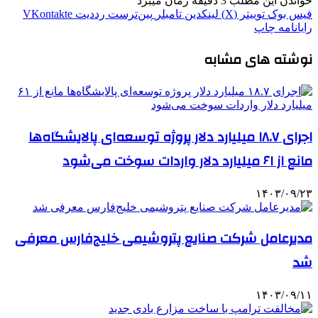
خواندن این مطلب 3 دقیقه زمان میبرد
فیس بوک
توییتر (X)
لینکدین
‫تامبلر
‫پین‌ترست
‫رددیت
‫VKontakte
رایانامه
چاپ
نوشته های مشابه
اجرای ۱۸.۷ میلیارد دلار پروژه توسعه‌ای پالایشگاه‌ها
مانع از ۶۱ میلیارد دلار واردات سوخت می‌شود
۱۴۰۳/۰۹/۲۳
مدیرعامل شرکت صنایع پتروشیمی خلیج‌فارس معرفی
شد
۱۴۰۳/۰۹/۱۱