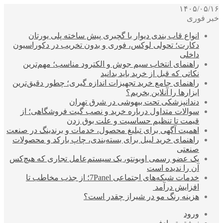
۱۴۰۵/۰۵/۱۶
خبر فوری
انواع قاب بندی دیوار با گچبری پیش ساخته پلی یورتان
دکارت؛ تحولی لوکس، فوری و بدون تخریب در دکوراسیون
داخلی
راهنمای انتخاب سیم جوش و الکترود مناسب؛ مهم‌ترین
نکاتی که قبل از خرید باید بدانید
راهنمای جامع خرید تجهیزات اندازه گیری؛ چطور دقیق‌ترین
ابزارها را آنلاین بخریم؟
دندانپزشکی تحت بیهوشی در شرق تهران
سوالات متداول درباره خرید و نصب گیت فروشگاهی؛ از
قیمت تا تنظیم حساسیت و علت بوق زدن
اهمیت آگهی برای تبلیغ محصول، خدمات و برندینگ در صنعت
راهنمای خرید لیبل برای بسته‌بندی، چاپ بارکد و محصولات
صنعتی
یک عضو رسمی اوبونتو، یک سیستم‌عامل تجاری که هیچ‌کس
آن را ندیده است
خدمات شبکه‌های اجتماعی 7Panel؛ از جذب مخاطب تا
افزایش درآمد
هزینه رنگ مو در شیراز چقدر است؟
ورود