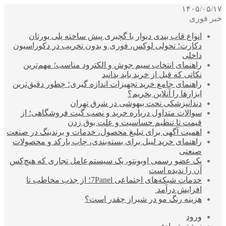
۱۴۰۵/۰۵/۱۷
خبر فوری
انواع قاب بندی دیوار با گچبری پیش ساخته پلی یورتان
دکارت؛ تحولی لوکس، فوری و بدون تخریب در دکوراسیون
داخلی
راهنمای انتخاب سیم جوش و الکترود مناسب؛ مهم‌ترین
نکاتی که قبل از خرید باید بدانید
راهنمای جامع خرید تجهیزات اندازه گیری؛ چطور دقیق‌ترین
ابزارها را آنلاین بخریم؟
دندانپزشکی تحت بیهوشی در شرق تهران
سوالات متداول درباره خرید و نصب گیت فروشگاهی؛ از
قیمت تا تنظیم حساسیت و علت بوق زدن
اهمیت آگهی برای تبلیغ محصول، خدمات و برندینگ در صنعت
راهنمای خرید لیبل برای بسته‌بندی، چاپ بارکد و محصولات
صنعتی
یک عضو رسمی اوبونتو، یک سیستم‌عامل تجاری که هیچ‌کس
آن را ندیده است
خدمات شبکه‌های اجتماعی 7Panel؛ از جذب مخاطب تا
افزایش درآمد
هزینه رنگ مو در شیراز چقدر است؟
ورود