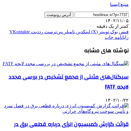
منبع:ایسنا
آدرس رونوشت
۱۴۰۲/۱۱/۰۵
کمتر از یک دقیقه
فیس بوک
توییتر (X)
لینکدین
‫تامبلر
‫پین‌ترست
‫رددیت
‫VKontakte
رایانامه
چاپ
نوشته های مشابه
سیگنال‌های مثبتی از مجمع تشخیص در بررسی مجدد
لایحه FATF
۱۴۰۲/۱۰/۲۲
قرائت گزارش کمیسیون انرژی درباره قطعی برق در