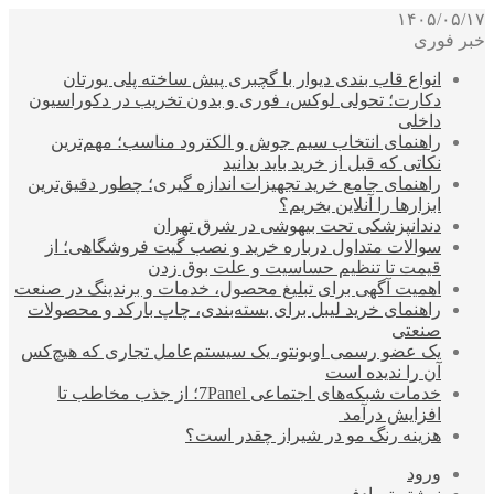
۱۴۰۵/۰۵/۱۷
خبر فوری
انواع قاب بندی دیوار با گچبری پیش ساخته پلی یورتان
دکارت؛ تحولی لوکس، فوری و بدون تخریب در دکوراسیون
داخلی
راهنمای انتخاب سیم جوش و الکترود مناسب؛ مهم‌ترین
نکاتی که قبل از خرید باید بدانید
راهنمای جامع خرید تجهیزات اندازه گیری؛ چطور دقیق‌ترین
ابزارها را آنلاین بخریم؟
دندانپزشکی تحت بیهوشی در شرق تهران
سوالات متداول درباره خرید و نصب گیت فروشگاهی؛ از
قیمت تا تنظیم حساسیت و علت بوق زدن
اهمیت آگهی برای تبلیغ محصول، خدمات و برندینگ در صنعت
راهنمای خرید لیبل برای بسته‌بندی، چاپ بارکد و محصولات
صنعتی
یک عضو رسمی اوبونتو، یک سیستم‌عامل تجاری که هیچ‌کس
آن را ندیده است
خدمات شبکه‌های اجتماعی 7Panel؛ از جذب مخاطب تا
افزایش درآمد
هزینه رنگ مو در شیراز چقدر است؟
ورود