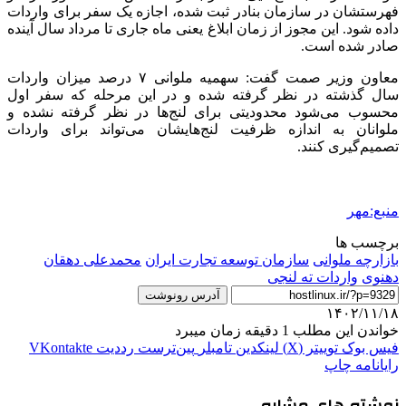
فهرستشان در سازمان بنادر ثبت شده، اجازه یک سفر برای واردات
داده شود. این مجوز از زمان ابلاغ یعنی ماه جاری تا مرداد سال آینده
صادر شده است.
معاون وزیر
صمت
گفت: سهمیه ملوانی ۷ درصد میزان واردات
سال گذشته در نظر گرفته شده و در این مرحله که سفر اول
محسوب می‌شود محدودیتی برای لنج‌ها در نظر گرفته نشده و
ملوانان به اندازه ظرفیت لنج‌هایشان می‌تواند برای واردات
تصمیم‌گیری کنند.
منبع:مهر
برچسب ها
بازارچه ملوانی
سازمان توسعه تجارت ایران
محمدعلی دهقان
دهنوی
واردات ته لنجی
آدرس رونوشت
۱۴۰۲/۱۱/۱۸
خواندن این مطلب 1 دقیقه زمان میبرد
فیس بوک
توییتر (X)
لینکدین
‫تامبلر
‫پین‌ترست
‫رددیت
‫VKontakte
رایانامه
چاپ
نوشته های مشابه