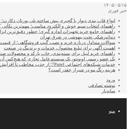
۱۴۰۵/۰۵/۱۵
خبر فوری
انواع قاب بندی دیوار با گچبری پیش ساخته پلی یورتان دکارت
راهنمای انتخاب سیم جوش و الکترود مناسب؛ مهم‌ترین نکاتی که ق
راهنمای جامع خرید تجهیزات اندازه گیری؛ چطور دقیق‌ترین ابزاره
دندانپزشکی تحت بیهوشی در شرق تهران
سوالات متداول درباره خرید و نصب گیت فروشگاهی؛ از قیمت
اهمیت آگهی برای تبلیغ محصول، خدمات و برندینگ در صنعت
راهنمای خرید لیبل برای بسته‌بندی، چاپ بارکد و محصولات صن
یک عضو رسمی اوبونتو، یک سیستم‌عامل تجاری که هیچ‌کس آن 
خدمات شبکه‌های اجتماعی 7Panel؛ از جذب مخاطب تا افزایش درآمد
هزینه رنگ مو در شیراز چقدر است؟
ورود
نوشته تصادفی
سایدبار
منو