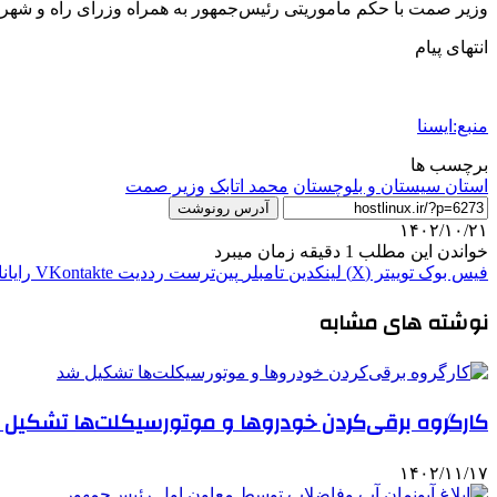
وزیر صمت با حکم مأموریتی رئیس‌جمهور به همراه وزرای راه و شه
انتهای پیام
منبع:ایسنا
برچسب ها
استان سیستان و بلوچستان
محمد اتابک
وزیر صمت
آدرس رونوشت
۱۴۰۲/۱۰/۲۱
خواندن این مطلب 1 دقیقه زمان میبرد
فیس بوک
توییتر (X)
لینکدین
‫تامبلر
‫پین‌ترست
‫رددیت
‫VKontakte
رایان
نوشته های مشابه
کارگروه برقی‌کردن خودروها و موتورسیکلت‌ها تشکیل
۱۴۰۲/۱۱/۱۷