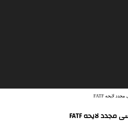
د لایحه FATF
جدد لایحه FATF