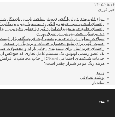
۱۴۰۵/۰۵/۱۶
خبر فوری
انواع قاب بندی دیوار با گچبری پیش ساخته پلی یورتان دکارت
راهنمای انتخاب سیم جوش و الکترود مناسب؛ مهم‌ترین نکاتی که ق
راهنمای جامع خرید تجهیزات اندازه گیری؛ چطور دقیق‌ترین ابزاره
دندانپزشکی تحت بیهوشی در شرق تهران
سوالات متداول درباره خرید و نصب گیت فروشگاهی؛ از قیمت
اهمیت آگهی برای تبلیغ محصول، خدمات و برندینگ در صنعت
راهنمای خرید لیبل برای بسته‌بندی، چاپ بارکد و محصولات صن
یک عضو رسمی اوبونتو، یک سیستم‌عامل تجاری که هیچ‌کس آن 
خدمات شبکه‌های اجتماعی 7Panel؛ از جذب مخاطب تا افزایش درآمد
هزینه رنگ مو در شیراز چقدر است؟
ورود
نوشته تصادفی
سایدبار
منو