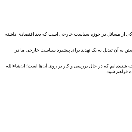
گلرو در گفت‌وگو با ایسنا، با اشاره به آغاز بررسی لوایح پالرمو و FATF در کمیسیون‌های مجمع تشخیص مصلحت نظام گفت: FATF یکی از مسائل در حوزه سیاست خارجی است که بعد اقتصادی داشته
یوستن به FATF وجود دارد، باید راهی پیدا کرد تا امضا و پیوستن به آن تبدیل به یک تهدید برای پیشبرد سیاست خارجی ما در
نیده‌ایم که در حال بررسی و کار بر روی آن‌ها است؛ ان‌شاءالله
ه فراهم شود.