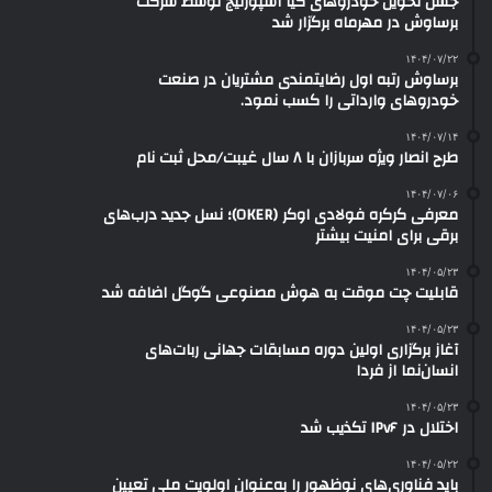
جشن تحویل خودروهای کیا اسپورتیج توسط شرکت
برساوش در مهرماه برگزار شد
۱۴۰۴/۰۷/۲۲
برساوش رتبه اول رضایتمندی مشتریان در صنعت
خودروهای وارداتی را کسب نمود.
۱۴۰۴/۰۷/۱۴
طرح انصار ویژه سربازان با ۸ سال غیبت/محل ثبت نام
۱۴۰۴/۰۷/۰۶
معرفی کرکره فولادی اوکر (OKER)؛ نسل جدید درب‌های
برقی برای امنیت بیشتر
۱۴۰۴/۰۵/۲۳
قابلیت چت موقت به هوش مصنوعی گوگل اضافه شد
۱۴۰۴/۰۵/۲۳
آغاز برگزاری اولین دوره مسابقات جهانی ربات‌های
انسان‌نما از فردا
۱۴۰۴/۰۵/۲۳
اختلال در IPv۶ تکذیب شد
۱۴۰۴/۰۵/۲۲
باید فناوری‌های نوظهور را به‌عنوان اولویت ملی تعیین