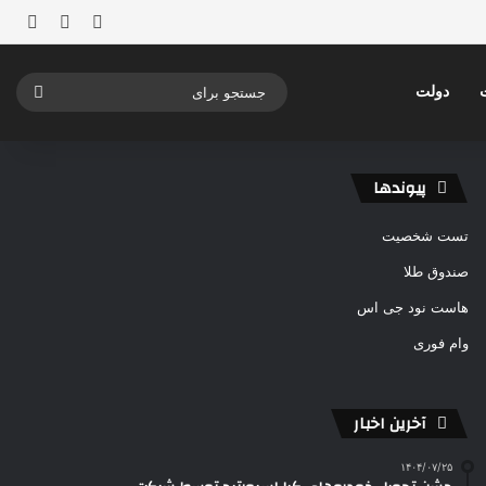
ورود
ساید
نوشته ت
جستج
دولت
برای
پیوندها
تست شخصیت
صندوق طلا
هاست نود جی اس
وام فوری
آخرین اخبار
۱۴۰۴/۰۷/۲۵