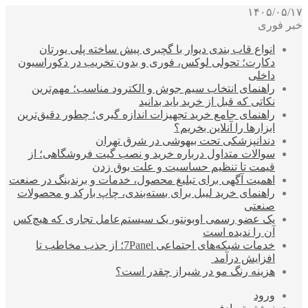
۱۴۰۵/۰۵/۱۷
خبر فوری
انواع قاب بندی دیوار با گچبری پیش ساخته پلی یورتان
دکارت؛ تحولی لوکس، فوری و بدون تخریب در دکوراسیون
داخلی
راهنمای انتخاب سیم جوش و الکترود مناسب؛ مهم‌ترین
نکاتی که قبل از خرید باید بدانید
راهنمای جامع خرید تجهیزات اندازه گیری؛ چطور دقیق‌ترین
ابزارها را آنلاین بخریم؟
دندانپزشکی تحت بیهوشی در شرق تهران
سوالات متداول درباره خرید و نصب گیت فروشگاهی؛ از
قیمت تا تنظیم حساسیت و علت بوق زدن
اهمیت آگهی برای تبلیغ محصول، خدمات و برندینگ در صنعت
راهنمای خرید لیبل برای بسته‌بندی، چاپ بارکد و محصولات
صنعتی
یک عضو رسمی اوبونتو، یک سیستم‌عامل تجاری که هیچ‌کس
آن را ندیده است
خدمات شبکه‌های اجتماعی 7Panel؛ از جذب مخاطب تا
افزایش درآمد
هزینه رنگ مو در شیراز چقدر است؟
ورود