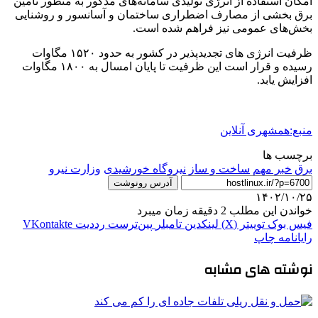
امکان استفاده از انرژی تولیدی سامانه‌های مذکور به منظور تامین
برق بخشی از مصارف اضطراری ساختمان و آسانسور و روشنایی
بخش‌های عمومی نیز فراهم شده است.
ظرفیت انرژی های تجدیدپذیر در کشور به حدود ۱۵۲۰ مگاوات
رسیده و قرار است این ظرفیت تا پایان امسال به ۱۸۰۰ مگاوات
افزایش یابد.
منبع:همشهری آنلاین
برچسب ها
برق
خبر مهم
ساخت و ساز
نیروگاه خورشیدی
وزارت نیرو
آدرس رونوشت
۱۴۰۲/۱۰/۲۵
خواندن این مطلب 2 دقیقه زمان میبرد
فیس بوک
توییتر (X)
لینکدین
‫تامبلر
‫پین‌ترست
‫رددیت
‫VKontakte
رایانامه
چاپ
نوشته های مشابه