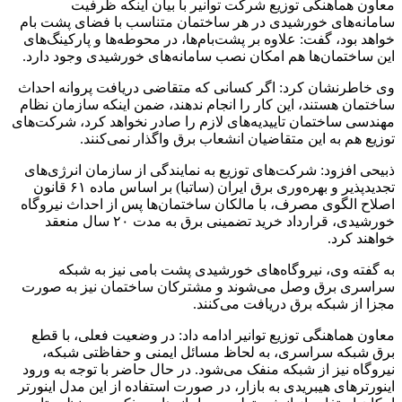
معاون هماهنگی توزیع شرکت توانیر با بیان اینکه ظرفیت
سامانه‌های خورشیدی در هر ساختمان متناسب با فضای پشت بام
خواهد بود، گفت: علاوه بر پشت‌بام‌ها، در محوطه‌ها و پارکینگ‌های
این ساختمان‌ها هم امکان نصب سامانه‌های خورشیدی وجود دارد.
وی خاطرنشان کرد: اگر کسانی که متقاضی دریافت پروانه احداث
ساختمان هستند، این کار را انجام ندهند، ضمن اینکه سازمان نظام
مهندسی ساختمان تاییدیه‌های لازم را صادر نخواهد کرد، شرکت‌های
توزیع هم به این متقاضیان انشعاب برق واگذار نمی‌کنند.
ذبیحی افزود: شرکت‌های توزیع به نمایندگی از سازمان انرژی‌های
تجدیدپذیر و بهره‌وری برق ایران (ساتبا) بر اساس ماده ۶۱ قانون
اصلاح الگوی مصرف، با مالکان ساختمان‌ها پس از احداث نیروگاه
خورشیدی، قرارداد خرید تضمینی برق به مدت ۲۰ سال منعقد
خواهند کرد.
به گفته وی، نیروگاه‌های خورشیدی پشت‌ بامی نیز به شبکه
سراسری برق وصل می‌شوند و مشترکان ساختمان نیز به صورت
مجزا از شبکه برق دریافت می‌کنند.
معاون هماهنگی توزیع توانیر ادامه داد: در وضعیت فعلی، با قطع
برق شبکه سراسری، به لحاظ مسائل ایمنی و حفاظتی شبکه،
نیروگاه نیز از شبکه منفک می‌شود. در حال حاضر با توجه به ورود
اینورترهای هیبریدی به بازار، در صورت استفاده از این مدل اینورتر