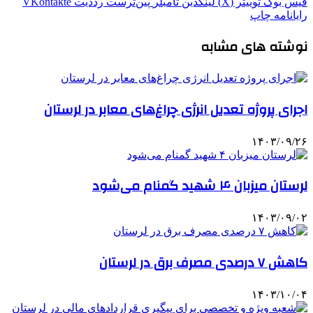
فیس بوک
توییتر (X)
لینکدین
‫تامبلر
‫پین‌ترست
‫رددیت
‫VKontakte
رایانامه
چاپ
نوشته های مشابه
اجرای پروژه تعدیل انرژی چراغ‌های معابر در لرستان
۱۴۰۳/۰۹/۲۶
لرستان میزبان ۴ شهید گمنام می‌شود
۱۴۰۳/۰۹/۰۲
کاهش ۷ درصدی مصرف برق در لرستان
۱۴۰۳/۱۰/۰۴