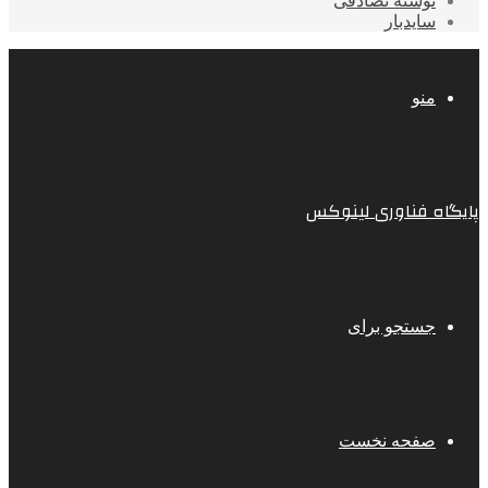
نوشته تصادفی
سایدبار
منو
پایگاه فناوری لینوکس
جستجو برای
صفحه نخست