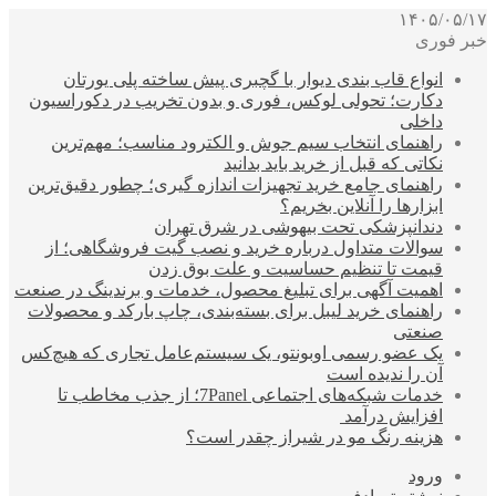
۱۴۰۵/۰۵/۱۷
خبر فوری
انواع قاب بندی دیوار با گچبری پیش ساخته پلی یورتان
دکارت؛ تحولی لوکس، فوری و بدون تخریب در دکوراسیون
داخلی
راهنمای انتخاب سیم جوش و الکترود مناسب؛ مهم‌ترین
نکاتی که قبل از خرید باید بدانید
راهنمای جامع خرید تجهیزات اندازه گیری؛ چطور دقیق‌ترین
ابزارها را آنلاین بخریم؟
دندانپزشکی تحت بیهوشی در شرق تهران
سوالات متداول درباره خرید و نصب گیت فروشگاهی؛ از
قیمت تا تنظیم حساسیت و علت بوق زدن
اهمیت آگهی برای تبلیغ محصول، خدمات و برندینگ در صنعت
راهنمای خرید لیبل برای بسته‌بندی، چاپ بارکد و محصولات
صنعتی
یک عضو رسمی اوبونتو، یک سیستم‌عامل تجاری که هیچ‌کس
آن را ندیده است
خدمات شبکه‌های اجتماعی 7Panel؛ از جذب مخاطب تا
افزایش درآمد
هزینه رنگ مو در شیراز چقدر است؟
ورود