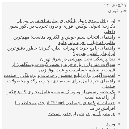
۱۴۰۵/۰۵/۱۷
خبر فوری
انواع قاب بندی دیوار با گچبری پیش ساخته پلی یورتان
دکارت؛ تحولی لوکس، فوری و بدون تخریب در دکوراسیون
داخلی
راهنمای انتخاب سیم جوش و الکترود مناسب؛ مهم‌ترین
نکاتی که قبل از خرید باید بدانید
راهنمای جامع خرید تجهیزات اندازه گیری؛ چطور دقیق‌ترین
ابزارها را آنلاین بخریم؟
دندانپزشکی تحت بیهوشی در شرق تهران
سوالات متداول درباره خرید و نصب گیت فروشگاهی؛ از
قیمت تا تنظیم حساسیت و علت بوق زدن
اهمیت آگهی برای تبلیغ محصول، خدمات و برندینگ در صنعت
راهنمای خرید لیبل برای بسته‌بندی، چاپ بارکد و محصولات
صنعتی
یک عضو رسمی اوبونتو، یک سیستم‌عامل تجاری که هیچ‌کس
آن را ندیده است
خدمات شبکه‌های اجتماعی 7Panel؛ از جذب مخاطب تا
افزایش درآمد
هزینه رنگ مو در شیراز چقدر است؟
ورود