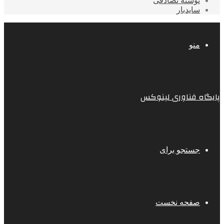
نوشته تصادفی
سایدبار
منو
پایگاه فناوری لینوکس
جستجو برای
صفحه نخست