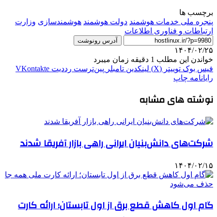
برچسب ها
پنجره ملی خدمات هوشمند
دولت هوشمند
هوشمندسازی
وزارت
ارتباطات و فناوری اطلاعات
آدرس رونوشت
۱۴۰۴/۰۲/۲۵
خواندن این مطلب 1 دقیقه زمان میبرد
فیس بوک
توییتر (X)
لینکدین
‫تامبلر
‫پین‌ترست
‫رددیت
‫VKontakte
رایانامه
چاپ
نوشته های مشابه
شرکت‌های دانش‌بنیان ایرانی راهی بازار آفریقا شدند
۱۴۰۴/۰۲/۱۵
گام اول کاهش قطع برق از اول تابستان؛ ارائه کارت