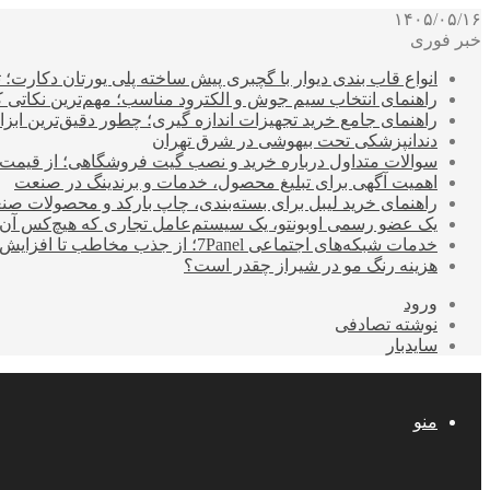
۱۴۰۵/۰۵/۱۶
خبر فوری
انواع قاب بندی دیوار با گچبری پیش ساخته پلی یورتان دکارت
راهنمای انتخاب سیم جوش و الکترود مناسب؛ مهم‌ترین نکاتی که ق
راهنمای جامع خرید تجهیزات اندازه گیری؛ چطور دقیق‌ترین ابزاره
دندانپزشکی تحت بیهوشی در شرق تهران
سوالات متداول درباره خرید و نصب گیت فروشگاهی؛ از قیمت
اهمیت آگهی برای تبلیغ محصول، خدمات و برندینگ در صنعت
راهنمای خرید لیبل برای بسته‌بندی، چاپ بارکد و محصولات صن
یک عضو رسمی اوبونتو، یک سیستم‌عامل تجاری که هیچ‌کس آن 
خدمات شبکه‌های اجتماعی 7Panel؛ از جذب مخاطب تا افزایش درآمد
هزینه رنگ مو در شیراز چقدر است؟
ورود
نوشته تصادفی
سایدبار
منو