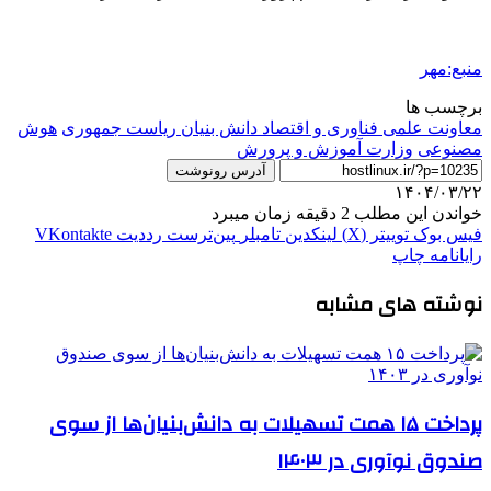
منبع:مهر
برچسب ها
معاونت علمی فناوری و اقتصاد دانش بنیان ریاست جمهوری
هوش
مصنوعی
وزارت آموزش و پرورش
آدرس رونوشت
۱۴۰۴/۰۳/۲۲
خواندن این مطلب 2 دقیقه زمان میبرد
فیس بوک
توییتر (X)
لینکدین
‫تامبلر
‫پین‌ترست
‫رددیت
‫VKontakte
رایانامه
چاپ
نوشته های مشابه
پرداخت ۱۵ همت تسهیلات به دانش‌بنیان‌ها از سوی
صندوق نوآوری در ۱۴۰۳