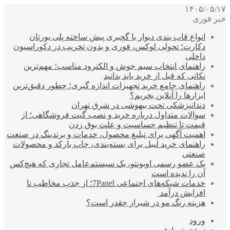
۱۴۰۵/۰۵/۱۷
خبر فوری
انواع قاب بندی دیوار با گچبری پیش ساخته پلی یورتان
دکارت؛ تحولی لوکس، فوری و بدون تخریب در دکوراسیون
داخلی
راهنمای انتخاب سیم جوش و الکترود مناسب؛ مهم‌ترین
نکاتی که قبل از خرید باید بدانید
راهنمای جامع خرید تجهیزات اندازه گیری؛ چطور دقیق‌ترین
ابزارها را آنلاین بخریم؟
دندانپزشکی تحت بیهوشی در شرق تهران
سوالات متداول درباره خرید و نصب گیت فروشگاهی؛ از
قیمت تا تنظیم حساسیت و علت بوق زدن
اهمیت آگهی برای تبلیغ محصول، خدمات و برندینگ در صنعت
راهنمای خرید لیبل برای بسته‌بندی، چاپ بارکد و محصولات
صنعتی
یک عضو رسمی اوبونتو، یک سیستم‌عامل تجاری که هیچ‌کس
آن را ندیده است
خدمات شبکه‌های اجتماعی 7Panel؛ از جذب مخاطب تا
افزایش درآمد
هزینه رنگ مو در شیراز چقدر است؟
ورود