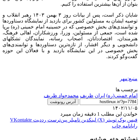
بتوان از آن‌ها بیشترین استفاده را کنیم.
شایان ذکر است، پس از بیانات روز ۳ بهمن ۱۴۰۳ رهبر انقلاب و
توصیه ایشان به مسئولین کشور برای بازدید از نمایشگاه دستاوردها
و توانمندی‌های بخش خصوصی که در حسینیه امام خمینی (ره) برپا
شده است، جمعی از مسئولین، وزرا، ورزشکاران، اهالی فرهنگ،
هنرمندان، اقتصاددانان، اصحاب رسانه، نمایندگان تشکلهای
دانشجویی و دیگر اقشار، از تازه‌ترین دستاوردها و توانمندی‌های
بخش خصوصی در این نمایشگاه بازدید و با فعالان این حوزه
گفت‌وگو کردند.
منبع:مهر
برچسب ها
امام خمینی(ره)
ایران
ظریف
محمدجواد ظریف
آدرس رونوشت
۱۴۰۲/۱۱/۰۵
خواندن این مطلب 1 دقیقه زمان میبرد
فیس بوک
توییتر (X)
لینکدین
‫تامبلر
‫پین‌ترست
‫رددیت
‫VKontakte
رایانامه
چاپ
نوشته های مشابه