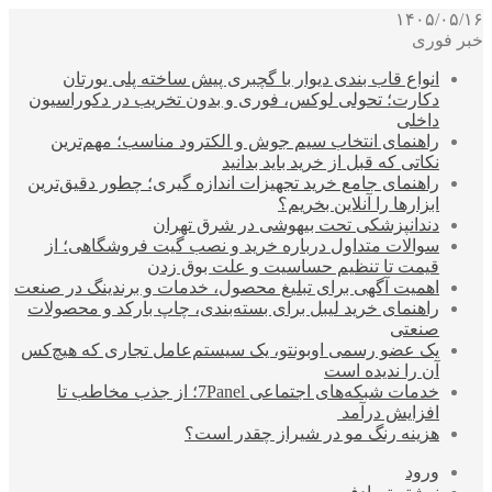
۱۴۰۵/۰۵/۱۶
خبر فوری
انواع قاب بندی دیوار با گچبری پیش ساخته پلی یورتان
دکارت؛ تحولی لوکس، فوری و بدون تخریب در دکوراسیون
داخلی
راهنمای انتخاب سیم جوش و الکترود مناسب؛ مهم‌ترین
نکاتی که قبل از خرید باید بدانید
راهنمای جامع خرید تجهیزات اندازه گیری؛ چطور دقیق‌ترین
ابزارها را آنلاین بخریم؟
دندانپزشکی تحت بیهوشی در شرق تهران
سوالات متداول درباره خرید و نصب گیت فروشگاهی؛ از
قیمت تا تنظیم حساسیت و علت بوق زدن
اهمیت آگهی برای تبلیغ محصول، خدمات و برندینگ در صنعت
راهنمای خرید لیبل برای بسته‌بندی، چاپ بارکد و محصولات
صنعتی
یک عضو رسمی اوبونتو، یک سیستم‌عامل تجاری که هیچ‌کس
آن را ندیده است
خدمات شبکه‌های اجتماعی 7Panel؛ از جذب مخاطب تا
افزایش درآمد
هزینه رنگ مو در شیراز چقدر است؟
ورود