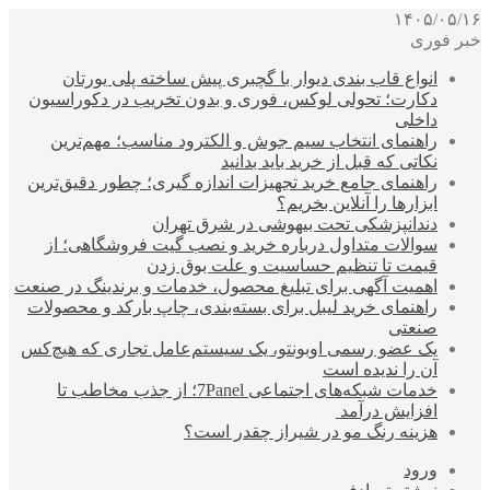
۱۴۰۵/۰۵/۱۶
خبر فوری
انواع قاب بندی دیوار با گچبری پیش ساخته پلی یورتان
دکارت؛ تحولی لوکس، فوری و بدون تخریب در دکوراسیون
داخلی
راهنمای انتخاب سیم جوش و الکترود مناسب؛ مهم‌ترین
نکاتی که قبل از خرید باید بدانید
راهنمای جامع خرید تجهیزات اندازه گیری؛ چطور دقیق‌ترین
ابزارها را آنلاین بخریم؟
دندانپزشکی تحت بیهوشی در شرق تهران
سوالات متداول درباره خرید و نصب گیت فروشگاهی؛ از
قیمت تا تنظیم حساسیت و علت بوق زدن
اهمیت آگهی برای تبلیغ محصول، خدمات و برندینگ در صنعت
راهنمای خرید لیبل برای بسته‌بندی، چاپ بارکد و محصولات
صنعتی
یک عضو رسمی اوبونتو، یک سیستم‌عامل تجاری که هیچ‌کس
آن را ندیده است
خدمات شبکه‌های اجتماعی 7Panel؛ از جذب مخاطب تا
افزایش درآمد
هزینه رنگ مو در شیراز چقدر است؟
ورود