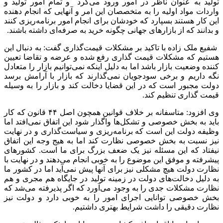
تولید به عنوان ناظر در امور ورود می‌کرد و تمام امور تولید و
واردات مواد اولیه را به متخصصان این امر و آنهایی که انجام دهنده
این کار هستند بسپارد که خودشان برای انجام امور برنامه‌ریزی کنند
و بدانند که از بازارهای جهانی چگونه خرید به صرفه‌ای داشته باشند.
شفیع ملک زاده با تاکید بر مشکلات قیمت‌گذاری گفت: به دنبال این
هستیم که مشکلات قیمت گذاری رفع شده و عرضه و تقاضا تعیین
کننده وضعیت بازار باشد اما به دلیل اینکه نمی‌توانیم بازار را متعادل
نگه داریم و برخی سودجویان نمی‌گذارند که بازار با آرامش برسد
دولت مجبور است که در این قضایا دخالت کند و بازار را به وسیله
قیمت گذاری تنظیم کند.
وی افزود: متاسفانه بر خلاف قوانین همچون اصل ۴۴ قانون که کار
باید به بخش خصوصی و تشکل‌ها واگذار شود این اتفاق نمی‌افتد اما
وظیفه دولت این است که برنامه‌ریزی و سیاست‌گذاری و در نهایت
نیز نسبت به بخش خصوصی نظارت کند اما به هیج وجه این اتفاق
نیفتاد که این مسئله نیز یک ضعف بزرگ برای ما است. کشورهای
پیشرفته و موفق این موضوع را به خوبی انجام می‌دهند و در نهایت با
نظارت دولت هیچ مشکلی نیز برای آنها پیش نمی‌آید اما در کشور ما
به دلیل دخالت‌های دولت در زمینه تولید در جایگاه هم مجری و هم
نظارت مشکلات جدی را به وجود می‌آورد که اگر پذیرفته می‌شد که
بخش خصوصی توانایی اجرای امور را به خوبی دارد و دولت نیز
نظارت دقیقی را داشت شرایط بهتری داشتیم.