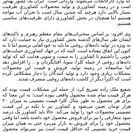
که وارد کارخانجات می‌شوند، وارداتی است. ایران یک کشور پهناور
است و در زمینه کشاورزی و تولید محصولات کشاورزی ظرفیت
بسیار بالایی دارد هرچند که چندین سال است با بحران آب مواجه
هستیم اما همچنان در بخش کشاورزی دارای ظرفیت‌های مناسبی
هستیم.
وی افزود: بر اساس سخنرانی‌های مقام معظم رهبری و تاکیدهای
ایشان طی سال‌های گذشته بخش کشاورزی نیاز به حمایت دارد که
به ویژه در تولید دانه‌های روغنی ما باید به خودکفایی برسیم اما تا به
کنون این اتفاق نیفتاده است. البته که در جهاد کشاورزی حمایت‌های
خوبی را داشتیم تا کشاورز را به سمت و سویی هدایت کند که تولید
دانه‌های روغنی از جمله کلزا، سویا، آفتابگردان و… را افزایش دهد
اما متاسفانه در زمینه تولید، فروش و قیمت این محصولات
مشکلات زیادی وجود دارد و تولید کنندگان را دچار مشکلاتی کرده
است که اکثراً دیگر از کاشت دانه‌های روغنی منصرف شدند.
شفیع ملک زاده تصریح کرد: از جمله این مشکلات قیمت بوده که
هرگز قیمت تمام شده محصول واقعی نبوده است؛ به این معنا که
برای هر محصول به طور مثال کلزا قیمت تضمینی به میزان ۲۰
هزار تومان تعیین می‌شود و کشاورز نیز با تکیه بر این قیمت
تضمینی محصولات خود را تولید می‌کند. حالا باید کشاورز یک درصد
سود متعارفی را نیز برای فروش محصول خود داشته باشد اما وقتی
محصول خود را برای فروش به بازار می‌برد حتی به همان میزان
قیمت خرید تضمینی که حداقل قیمت است نیز نمی‌تواند محصول