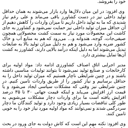
خود را بفروشد.
وی افزود: در این میان دلال‌ها وارد بازار می‌شوند به همان حداقل
تولید داخلی نیز در دست کشاورز باقی می‌ماند و علی رغم نیاز
شدیدی که ما به تولید داخل داریم تا میزان واردات را کاهش دهیم از
آن حداقل میزان تولید داخلی نیز حمایت نمی‌شود و کشاورز به جای
کاشت این محصولات مورد نیاز به سمت کشت محصولاتی همچون
صیفی‌جات، گوجه، هندوانه و… می‌رود که هم به منابع آب و خاک
کشور ضربه وارد می‌شود و هم به دلیل میزان تولید بالا به ضایعات
تبدیل می‌شوند اما به دلیل اینکه درآمد بالایی دارند، کشاورز به کشت
آن‌ها تمایل بیشتری دارد.
مدیر اجرایی اتاق اصناف کشاورزی ادامه داد: مواد اولیه برای
کارخانجات و صنایع تولید نمی‌شود تا بتوانند تولیدات مناسبی داشته
باشند و در چنین شرایطی ناچار هستیم که میزان تولید داخل را به
حداقل برسانیم و نیاز کشور را از طریق واردات تامین کنیم. در
چنین شرایطی نیز وقتی که مشکلات سیاسی ایجاد می‌شود و یا
قیمت ارز افزایش می‌یابد و اینکه قیمت جهانی ۳۰ تا ۳۵ درصد
افزایش یافته است ما برای واردات دچار مشکلات می‌شویم. به
طور کلی تناقضات بسیار زیادی وجود دارد و تولید کنندگان ما دچار
سردرگمی شدند و نمی‌توانند که مواد اولیه مورد نیاز خود را به خوبی
تامین کنند.
وی افزود: نکته مهم این است که کاش دولت به جای ورود در بحث