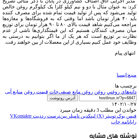
مدیر اجرایی اتاق اصناف کشاورزی در پایان با ذکر مثالی تصریح
کرد: به عنوان مثال با دو و نیم کیلو کلزا یک کیلوگرم روغن خالص
تولید می‌شود که پس از تولید قیمت تمام شده برای مصرف کننده
باید ۴۰ هزار تومان باشد اما وقتی که به فروشگاه‌ها و مغازه‌ها
مراجعه می‌کنیم شاهد قیمت بالای ۸۰ تا ۹۰ هزار تومان برای توزیع
میان مصرف کنندگان هستیم که این قیمتگذاری‌ها ناشی از عدم
نظارت بر توزیع است که هر یک از ما اگر بتوانیم به درستی به
وظایف خود عمل کنیم بسیاری از این معضلات از بین خواهند رفت.
انتهای پیام
منبع:ایسنا
برچسب ها
دانه‌هاي روغني
روغن
روغن مایع
صیفی‌جات
قیمت روغن
منابع آبی
آدرس رونوشت
۱۴۰۲/۱۰/۲۷
خواندن این مطلب 3 دقیقه زمان میبرد
فیس بوک
توییتر (X)
لینکدین
‫تامبلر
‫پین‌ترست
‫رددیت
‫VKontakte
رایانامه
چاپ
نوشته های مشابه