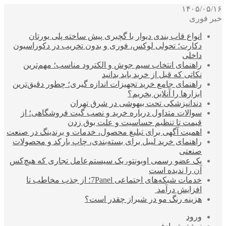
۱۴۰۵/۰۵/۱۶
خبر فوری
انواع قاب بندی دیوار با گچبری پیش ساخته پلی یورتان
دکارت؛ تحولی لوکس، فوری و بدون تخریب در دکوراسیون
داخلی
راهنمای انتخاب سیم جوش و الکترود مناسب؛ مهم‌ترین
نکاتی که قبل از خرید باید بدانید
راهنمای جامع خرید تجهیزات اندازه گیری؛ چطور دقیق‌ترین
ابزارها را آنلاین بخریم؟
دندانپزشکی تحت بیهوشی در شرق تهران
سوالات متداول درباره خرید و نصب گیت فروشگاهی؛ از
قیمت تا تنظیم حساسیت و علت بوق زدن
اهمیت آگهی برای تبلیغ محصول، خدمات و برندینگ در صنعت
راهنمای خرید لیبل برای بسته‌بندی، چاپ بارکد و محصولات
صنعتی
یک عضو رسمی اوبونتو، یک سیستم‌عامل تجاری که هیچ‌کس
آن را ندیده است
خدمات شبکه‌های اجتماعی 7Panel؛ از جذب مخاطب تا
افزایش درآمد
هزینه رنگ مو در شیراز چقدر است؟
ورود