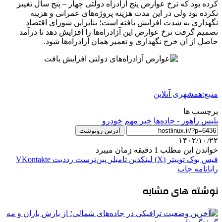
کرده بود که نرخ عوارض پنج آزادراه دولتی چهار – پنج سال تغییر
نکرده بود ولی در این مدت هزینه پروژه‌های عمرانی و هزینه
نگهداری به شدت افزایش یافته است؛ بنابراین شورای اقتصاد
تصمیم گرفت نرخ عوارض این آزادراه‌ها را افزایش دهد تا درآمد
حاصل از آن خرج نگهداری و تعمیر همان آزادراه‌ها شود.
منبع:همشهری آنلاین
برچسب ها
پلیس راهور - جاده‌ها
خبر مهم
خودرو
آدرس رونوشت
۱۴۰۲/۱۰/۲۲
خواندن این مطلب 1 دقیقه زمان میبرد
فیس بوک
توییتر (X)
لینکدین
‫تامبلر
‫پین‌ترست
‫رددیت
‫VKontakte
رایانامه
چاپ
نوشته های مشابه