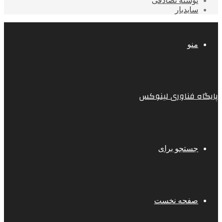
نوشته تصادفی
سایدبار
منو
پایگاه فناوری لینوکس
جستجو برای
صفحه نخست